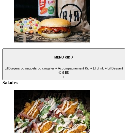
MENU KID ⚡️
Lil'Burgers ou nuggets ou croqster + Accompagnement Kid + Lil drink + Lil Dessert
€ 8.90
+
Salades