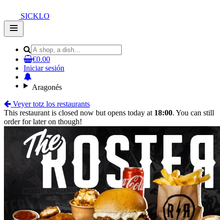
SICKLO
Open
main
menu
€0.00
Iniciar sesión
Aragonés
Veyer totz los restaurants
This restaurant is closed now but opens today at
18:00
. You can still
order for later on though!