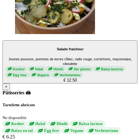
Salade fraicheur
Jeunes pousses, pommes de terres rôties, radis rouge, cornichons, mayonnaise,
ciboulette
Kosher
Halal
Hindú
Sin gluten
Baixa lactosa
Egg free
Vegano
Vechetariano
€ 12.50
+
Pâtisseries 🍰
Tartelette abricots
No disponible
Kosher
Halal
Hindú
Baixa lactosa
Baixo en sal
Egg free
Vegano
Vechetariano
€ 6.25