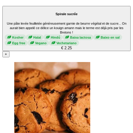
Spirale sucrée
Une pâte levée feuilletée généreusement garnie de beurre végétal et de sucre... On
aurait bien appelé ce délice un kouign amann mais le terme est déjà pris par les
Bretons !
Kosher
Halal
Hindú
Baixa lactosa
Baixo en sal
Egg free
Vegano
Vechetariano
€ 2.25
+