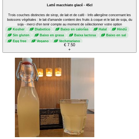
Latté macchiato glacé - 45cl
Trois couches distinctes de sirop, de lait et de café - Info allergène concernant les
boissons végétales : le lait d'amande contient des fruits à coque et le lait de soja, du
soja - merci d'en tenir compte au moment de sélectionner votre option
Kosher
Diabetico
Baixo en calorías
Halal
Hindú
Sin gluten
Baixo en grasa
Baixa lactosa
Baixo en sal
Egg free
Vegano
Vechetariano
€ 7.50
+