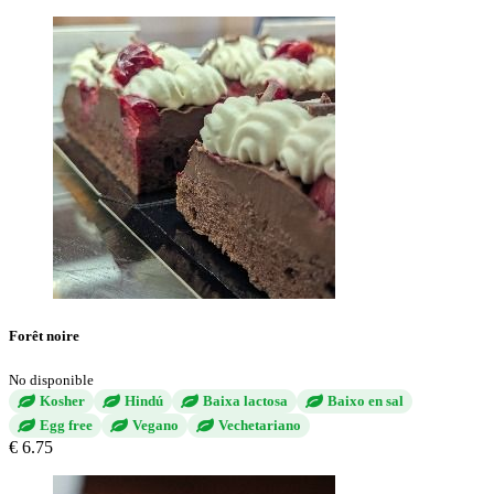
Forêt noire
No disponible
Kosher
Hindú
Baixa lactosa
Baixo en sal
Egg free
Vegano
Vechetariano
€ 6.75