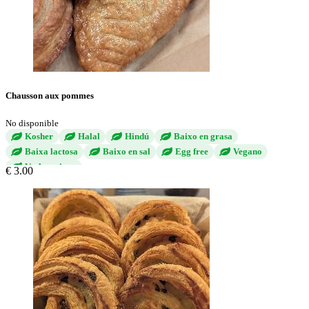
Chausson aux pommes
No disponible
Kosher
Halal
Hindú
Baixo en grasa
Baixa lactosa
Baixo en sal
Egg free
Vegano
Vechetariano
€ 3.00