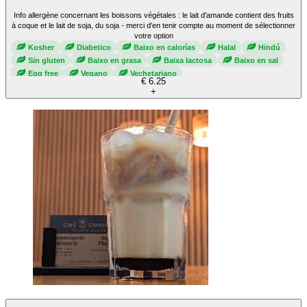
Info allergène concernant les boissons végétales : le lait d'amande contient des fruits
à coque et le lait de soja, du soja - merci d'en tenir compte au moment de sélectionner
votre option
Kosher
Diabetico
Baixo en calorías
Halal
Hindú
Sin gluten
Baixo en grasa
Baixa lactosa
Baixo en sal
Egg free
Vegano
Vechetariano
€ 6.25
+