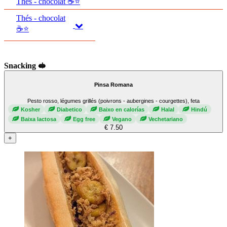
Thés - chocolat ☕⭐
Thés - chocolat
☕⭐
Snacking 🥪
Pinsa Romana
Pesto rosso, légumes grillés (poivrons - aubergines - courgettes), feta
Kosher
Diabetico
Baixo en calorías
Halal
Hindú
Baixa lactosa
Egg free
Vegano
Vechetariano
€ 7.50
+