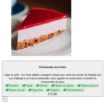
Cheesecake aux fruits
Léger et aéré - les fruits utilisés changent chaque jour selon les envies de l'équipe (en
cas d'allergie à un fruit en particulier, nous appeler en amont pour connaître le
cheesecake du jour)
Kosher
Halal
Hindú
Baixo en grasa
Baixa lactosa
Baixo en sal
Egg free
Vegano
Vechetariano
€ 5.00
+