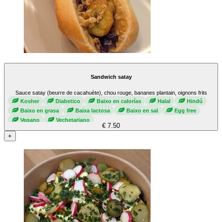
Sandwich satay
Sauce satay (beurre de cacahuète), chou rouge, bananes plantain, oignons frits
Kosher
Diabetico
Baixo en calorías
Halal
Hindú
Baixo en grasa
Baixa lactosa
Baixo en sal
Egg free
Vegano
Vechetariano
€ 7.50
+