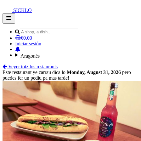
SICKLO
Open
main
menu
€0.00
Iniciar sesión
Aragonés
Veyer totz los restaurants
Este restaurant ye zarrau dica lo
Monday, August 31, 2026
pero
puedes fer un pediu pa mas tarde!