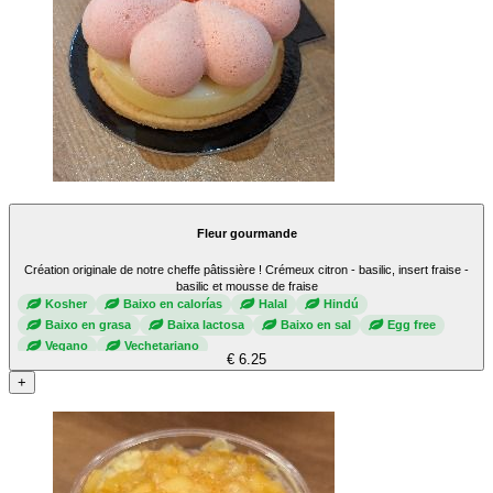
Fleur gourmande
Création originale de notre cheffe pâtissière ! Crémeux citron - basilic, insert fraise -
basilic et mousse de fraise
Kosher
Baixo en calorías
Halal
Hindú
Baixo en grasa
Baixa lactosa
Baixo en sal
Egg free
Vegano
Vechetariano
€ 6.25
+