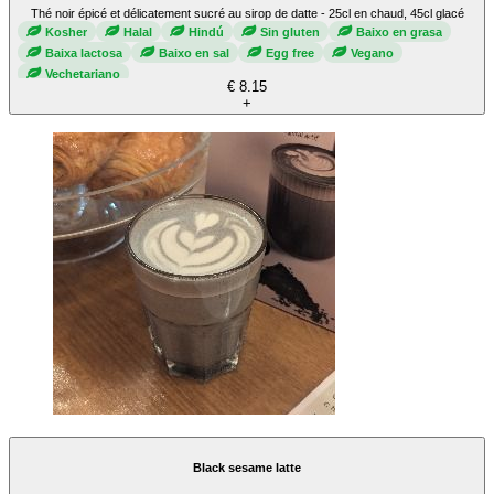
Thé noir épicé et délicatement sucré au sirop de datte - 25cl en chaud, 45cl glacé
Kosher
Halal
Hindú
Sin gluten
Baixo en grasa
Baixa lactosa
Baixo en sal
Egg free
Vegano
Vechetariano
€ 8.15
+
Black sesame latte