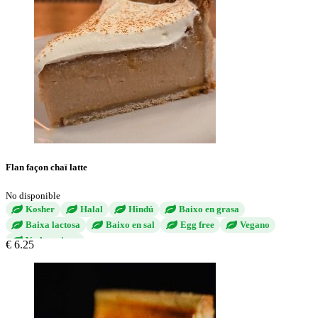
Flan façon chaï latte
No disponible
Kosher
Halal
Hindú
Baixo en grasa
Baixa lactosa
Baixo en sal
Egg free
Vegano
Vechetariano
€ 6.25