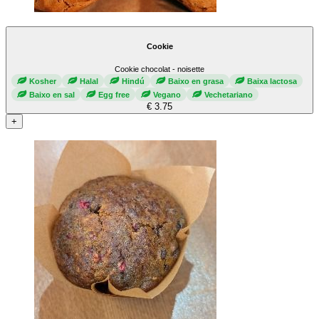
Cookie
Cookie chocolat - noisette
Kosher
Halal
Hindú
Baixo en grasa
Baixa lactosa
Baixo en sal
Egg free
Vegano
Vechetariano
€ 3.75
+