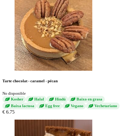
Tarte chocolat - caramel - pécan
No disponible
Kosher
Halal
Hindú
Baixo en grasa
Baixa lactosa
Egg free
Vegano
Vechetariano
€ 6.75