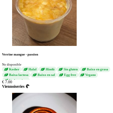
Verrine mangue - passion
No disponible
Kosher
Halal
Hindú
Sin gluten
Baixo en grasa
Baixa lactosa
Baixo en sal
Egg free
Vegano
Vechetariano
€ 7.00
Viennoiseries 🥐