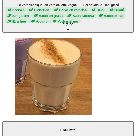
Le vert classique, en version latté vegan ! - 25cl en chaud, 45cl glacé
Kosher
Diabetico
Baixo en calorías
Halal
Hindú
Sin gluten
Baixo en grasa
Baixa lactosa
Baixo en sal
Egg free
Vegano
Vechetariano
€ 7.50
+
Chai latté