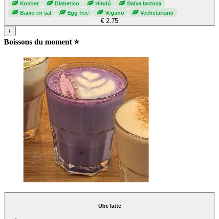
Kosher
Diabetico
Hindú
Baixa lactosa
Baixo en sal
Egg free
Vegano
Vechetariano
€ 2.75
+
Boissons du moment ⭐
Ube latte