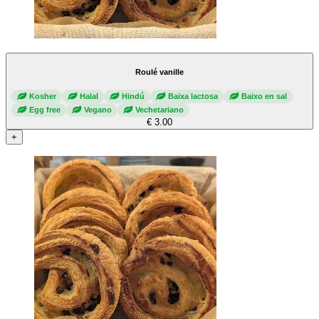
Roulé vanille
Kosher
Halal
Hindú
Baixa lactosa
Baixo en sal
Egg free
Vegano
Vechetariano
€ 3.00
+