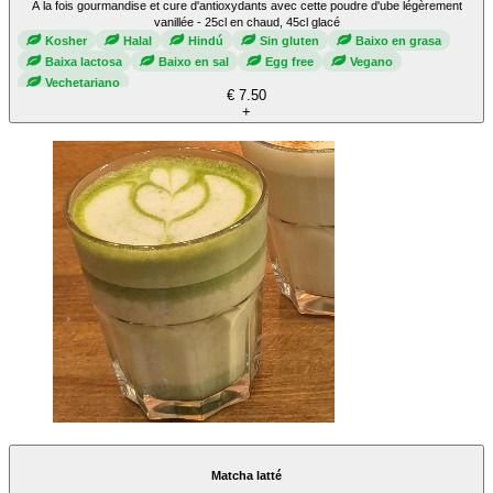
À la fois gourmandise et cure d'antioxydants avec cette poudre d'ube légèrement
vanillée - 25cl en chaud, 45cl glacé
Kosher
Halal
Hindú
Sin gluten
Baixo en grasa
Baixa lactosa
Baixo en sal
Egg free
Vegano
Vechetariano
€ 7.50
+
Matcha latté