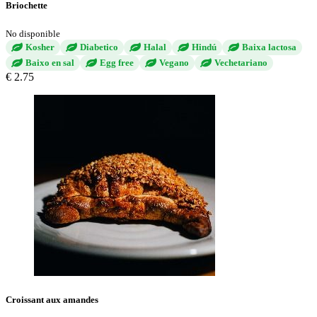
Briochette
No disponible
Kosher
Diabetico
Halal
Hindú
Baixa lactosa
Baixo en sal
Egg free
Vegano
Vechetariano
€ 2.75
Croissant aux amandes