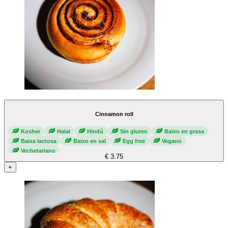
Cinnamon roll
Kosher
Halal
Hindú
Sin gluten
Baixo en grasa
Baixa lactosa
Baixo en sal
Egg free
Vegano
Vechetariano
€ 3.75
+