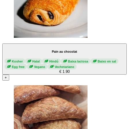
Pain au chocolat
Kosher
Halal
Hindú
Baixa lactosa
Baixo en sal
Egg free
Vegano
Vechetariano
€ 1.90
+