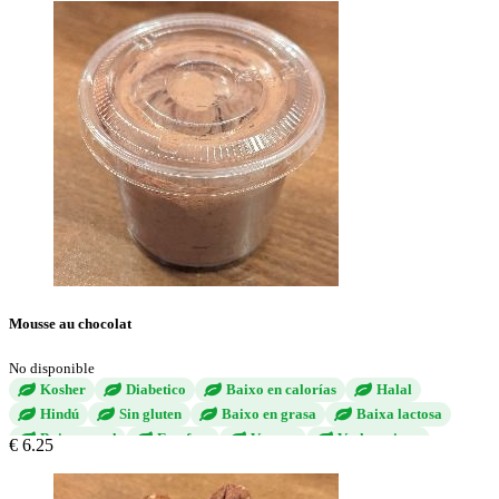
Mousse au chocolat
No disponible
Kosher
Diabetico
Baixo en calorías
Halal
Hindú
Sin gluten
Baixo en grasa
Baixa lactosa
Baixo en sal
Egg free
Vegano
Vechetariano
€ 6.25