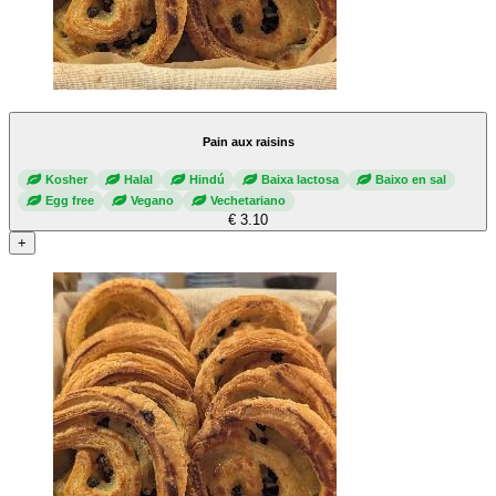
Pain aux raisins
Kosher
Halal
Hindú
Baixa lactosa
Baixo en sal
Egg free
Vegano
Vechetariano
€ 3.10
+