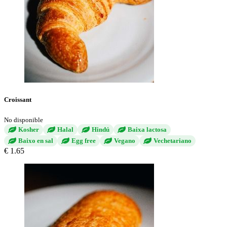
Croissant
No disponible
Kosher
Halal
Hindú
Baixa lactosa
Baixo en sal
Egg free
Vegano
Vechetariano
€ 1.65