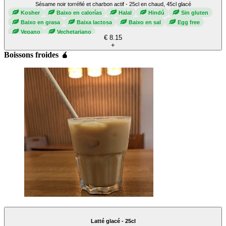
Sésame noir torréfié et charbon actif - 25cl en chaud, 45cl glacé
Kosher
Baixo en calorías
Halal
Hindú
Sin gluten
Baixo en grasa
Baixa lactosa
Baixo en sal
Egg free
Vegano
Vechetariano
€ 8.15
+
Boissons froides 🧉
Latté glacé - 25cl