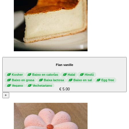
Flan vanille
Kosher
Baixo en calorías
Halal
Hindú
Baixo en grasa
Baixa lactosa
Baixo en sal
Egg free
Vegano
Vechetariano
€ 5.00
+