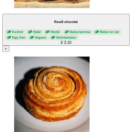
Roulé chocolat
Kosher
Halal
Hindú
Baixa lactosa
Baixo en sal
Egg free
Vegano
Vechetariano
€ 3.10
+