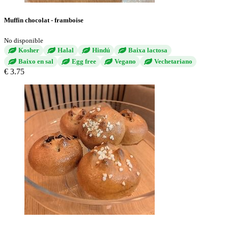
Muffin chocolat - framboise
No disponible
Kosher
Halal
Hindú
Baixa lactosa
Baixo en sal
Egg free
Vegano
Vechetariano
€ 3.75