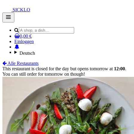
SICKLO
Open
main
menu
0,00 €
Einloggen
Deutsch
Alle Restaurants
This restaurant is closed for the day but opens tomorrow at
12:00
.
You can still order for tomorrow on though!