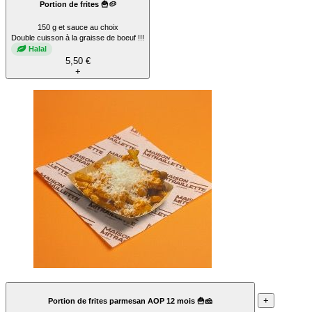
Portion de frites 🍟🥔
150 g et sauce au choix
Double cuisson à la graisse de boeuf !!!
Halal
5,50 €
+
+
Portion de frites parmesan AOP 12 mois 🍟🧀