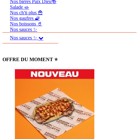
Nos bières Paix Dieu🍻
Salade 🥗
Nos ch'ti plus 🍟
Nos gaufres 🧇
Nos boissons 🥤
Nos sauces ✨
Nos sauces ✨
OFFRE DU MOMENT ⭐