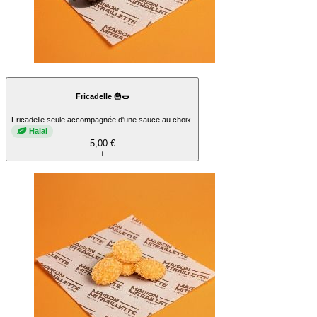
Fricadelle 🍟🌭
Fricadelle seule accompagnée d'une sauce au choix.
Halal
5,00 €
+