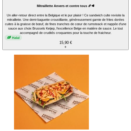
Mitraillette Anvers et contre tous 🥖🥩
Un aller-retour direct entre la Belgique et le pur plaisir ! Ce sandwich culte revisite la
mitraillette. Une demi-baguette croustillante, généreusement garnie de frites dorées
cuites à la graisse de bœuf, de fines tranches de cœur de rumsteack et nappée d'une
sauce aux choix Brussels Ketjep, l'excellence Belge en matière de sauce. Le tout
accompagné de crudités croquantes pour la touche de fraicheur.
Halal
15,90 €
+