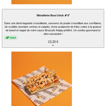
Mitraillette Brux'chick 🥖🍗
Dans une demi-baguette croustillante, savourez du poulet croustillant aux cornflakes,
de crudités (tomates cerises et salade), d'une avalanche de frites cuites à la graisse
de boeuf et nappé de votre sauce Brussels Ketjep préféré. Un combo gourmand et
ultra rassasiant !
Halal
13,20 €
+