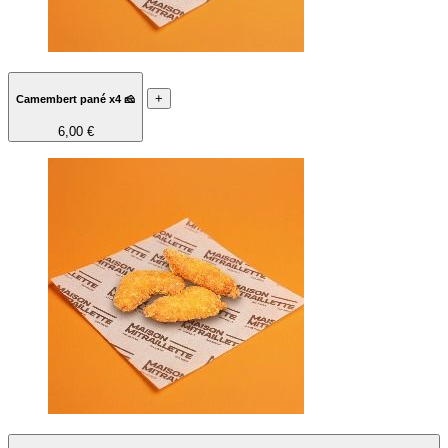
+
Camembert pané x4 🧀
6,00 €