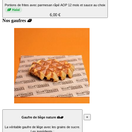
Portions de frites avec parmesan râpé AOP 12 mois et sauce au choix
Halal
6,00 €
Nos gaufres 🧇
+
Gaufre de liège nature 🍰🧇
La véritable gaufre de liège avec les grains de sucre.
Les ingrédients :