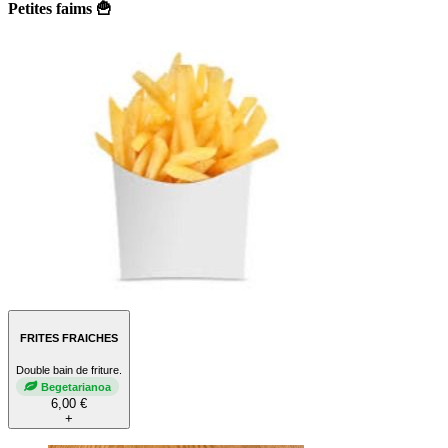
Petites faims 🍟
FRITES FRAICHES
Double bain de friture.
Begetarianoa
6,00 €
+