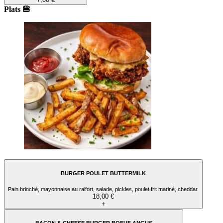
Plats 🍔
BURGER POULET BUTTERMILK
Pain brioché, mayonnaise au raifort, salade, pickles, poulet frit mariné, cheddar.
18,00 €
+
BACON & CHEESE BURGER BOEUF ANGUS