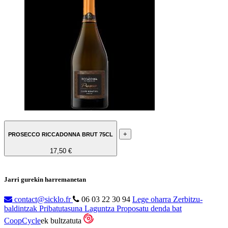
+
PROSECCO RICCADONNA BRUT 75CL
17,50 €
Jarri gurekin harremanetan
contact@sicklo.fr
06 03 22 30 94
Lege oharra
Zerbitzu-
baldintzak
Pribatutasuna
Laguntza
Proposatu denda bat
CoopCycle
ek bultzatuta