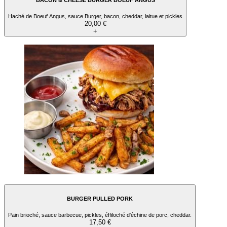
Haché de Boeuf Angus, sauce Burger, bacon, cheddar, laitue et pickles
20,00 €
+
BURGER PULLED PORK
Pain brioché, sauce barbecue, pickles, éffiloché d'échine de porc, cheddar.
17,50 €