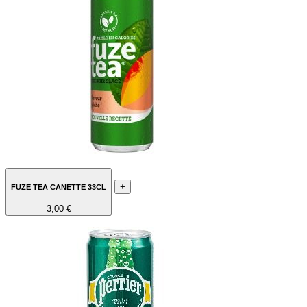
+
FUZE TEA CANETTE 33CL
3,00 €