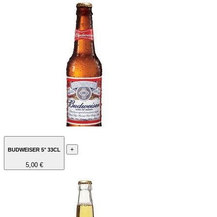
+
BUDWEISER 5° 33CL
5,00 €