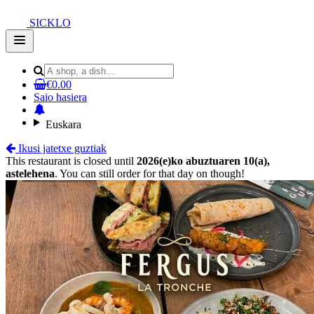
SICKLO
Open
main
menu
€0.00
Saio hasiera
Euskara
Ikusi jatetxe guztiak
This restaurant is closed until
2026(e)ko abuztuaren 10(a),
astelehena
. You can still order for that day on though!