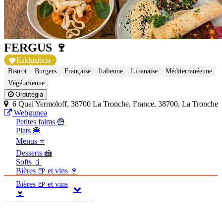
FERGUS 🍷
Esklusiboa
Bistrot
Burgers
Française
Italienne
Libanaise
Méditerranéenne
Végétarienne
Ordutegia
6 Quai Yermoloff, 38700 La Tronche, France, 38700, La Tronche
Webgunea
Petites faims 🍟
Plats 🍔
Menus ⭐
Desserts 🍰
Softs 🧃
Bières 🍺 et vins 🍷
Bières 🍺 et vins
🍷