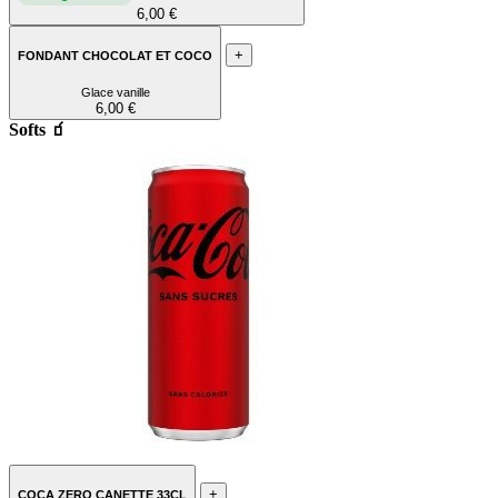
6,00 €
+
FONDANT CHOCOLAT ET COCO
Glace vanille
6,00 €
Softs 🧃
+
COCA ZERO CANETTE 33CL