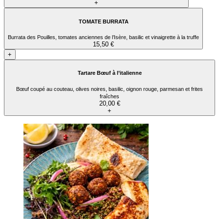
+
TOMATE BURRATA
Burrata des Pouilles, tomates anciennes de l’Isère, basilic et vinaigrette à la truffe
15,50 €
+
Tartare Bœuf à l’italienne
Bœuf coupé au couteau, olives noires, basilic, oignon rouge, parmesan et frites
fraîches
20,00 €
+