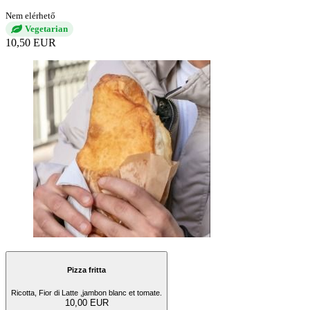
Nem elérhető
Vegetarian
10,50 EUR
Pizza fritta
Ricotta, Fior di Latte ,jambon blanc et tomate.
10,00 EUR