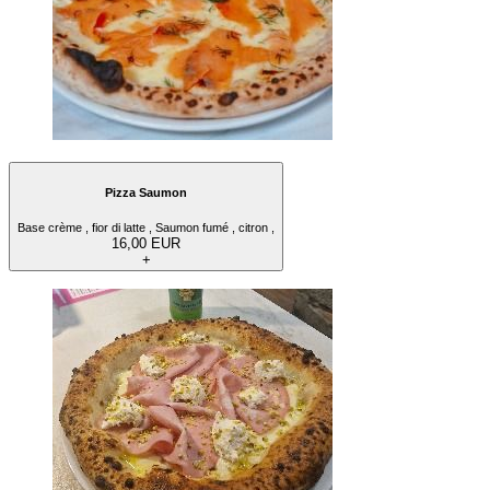
Pizza Saumon
Base crème , fior di latte , Saumon fumé , citron ,
16,00 EUR
+