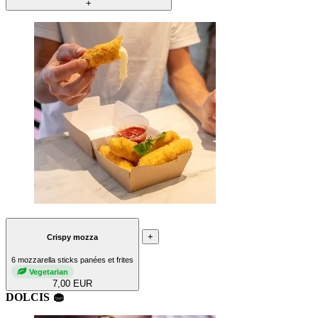
+
+
Crispy mozza
6 mozzarella sticks panées et frites
Vegetarian
7,00 EUR
DOLCIS 🧁