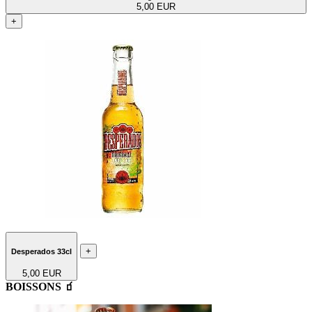
5,00 EUR
+
+
Desperados 33cl
5,00 EUR
BOISSONS 🧃