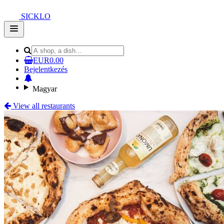
SICKLO
Open
main
menu
EUR0.00
Bejelentkezés
Magyar
View all restaurants