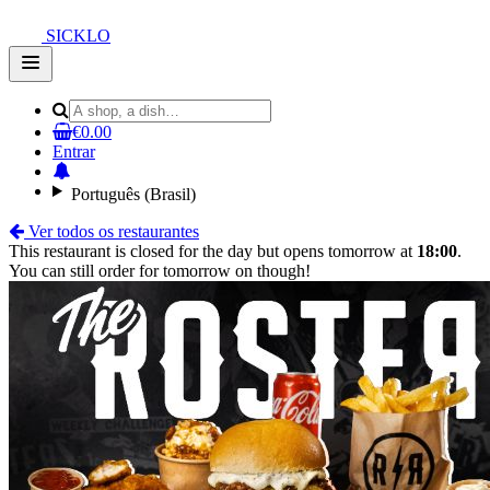
SICKLO
Open
main
menu
€0.00
Entrar
Português (Brasil)
Ver todos os restaurantes
This restaurant is closed for the day but opens tomorrow at
18:00
.
You can still order for tomorrow on though!