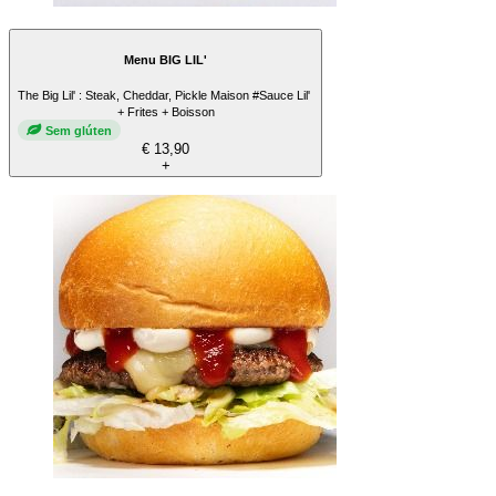
Menu BIG LIL'
The Big Lil' : Steak, Cheddar, Pickle Maison #Sauce Lil'
+ Frites + Boisson
Sem glúten
€ 13,90
+