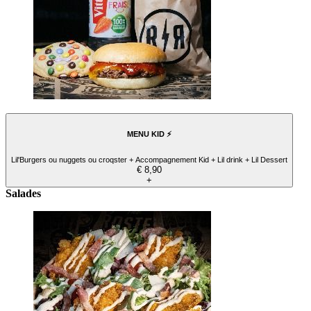
MENU KID ⚡️
Lil'Burgers ou nuggets ou croqster + Accompagnement Kid + Lil drink + Lil Dessert
€ 8,90
+
Salades