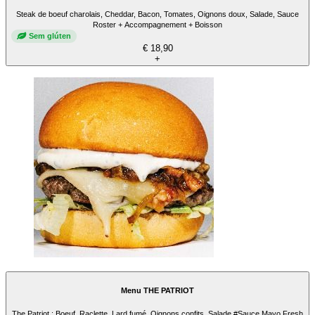
Steak de boeuf charolais, Cheddar, Bacon, Tomates, Oignons doux, Salade, Sauce
Roster + Accompagnement + Boisson
Sem glúten
€ 18,90
+
Menu THE PATRIOT
The Patriot : Boeuf, Raclette, Lard fumé, Oignons confits, Salade #Sauce Mayo Fresh