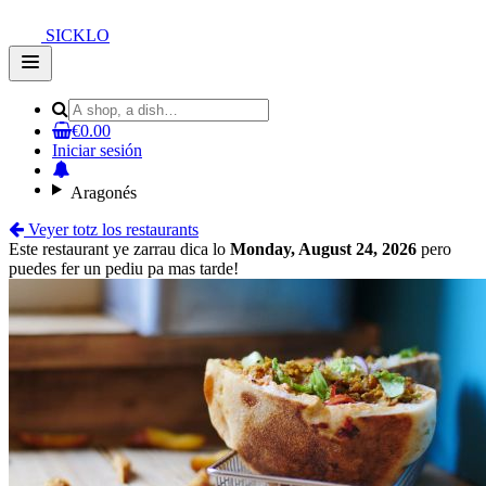
SICKLO
Open
main
menu
€0.00
Iniciar sesión
Aragonés
Veyer totz los restaurants
Este restaurant ye zarrau dica lo
Monday, August 24, 2026
pero
puedes fer un pediu pa mas tarde!