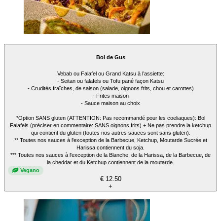
Bol de Gus
Vebab ou Falafel ou Grand Katsu à l’assiette:
- Seitan ou falafels ou Tofu pané façon Katsu
- Crudités fraîches, de saison (salade, oignons frits, chou et carottes)
- Frites maison
- Sauce maison au choix
*Option SANS gluten (ATTENTION: Pas recommandé pour les coeliaques): Bol
Falafels (préciser en commentaire: SANS oignons frits) + Ne pas prendre la ketchup
qui contient du gluten (toutes nos autres sauces sont sans gluten).
** Toutes nos sauces à l'exception de la Barbecue, Ketchup, Moutarde Sucrée et
Harissa contiennent du soja.
*** Toutes nos sauces à l'exception de la Blanche, de la Harissa, de la Barbecue, de
la cheddar et du Ketchup contiennent de la moutarde.
Vegano
€ 12.50
+