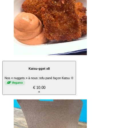
Katsu-gget x8
Nos « nuggets » à nous: tofu pané façon Katsu 🌞
Vegano
€ 10.00
+