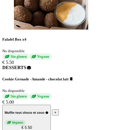
Falafel Box x4
No disponible
Sin gluten
Vegano
€ 5.50
DESSERTS🧁
Cookie Grenade - Amande - chocolat lait 🍫
No disponible
Sin gluten
Vegano
€ 5.00
+
Muffin tout choco et coco 🥥
Vegano
€ 5.50