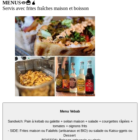
MENUS🥙🍟🧉
Servis avec frites fraîches maison et boisson
Menu Vebab
Sandwich: Pain à kebab ou galette + seitan maison + salade + courgettes râpées +
tomates + oignons frits
- SIDE: Frites maison ou Falafels (artisanaux et BIO) ou salade ou Katsu-ggets ou
Dessert