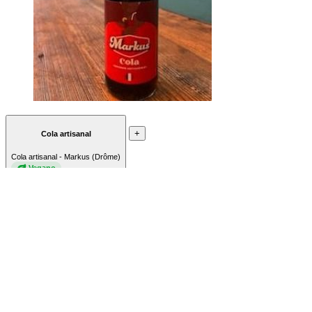
+
Cola artisanal
Cola artisanal - Markus (Drôme)
Vegano
€ 4.00
+
Jus Pomme-Framboise BIO
Jus BIO “Ferme Margerie”
Vegano
€ 4.00
+
Jus d’abricot BIO
Ferme Margerie - DRÔME