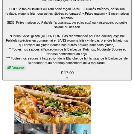
BOL: Seitan ou falafels ou Tofu pané façon Katsu + Crudités fraîches, de saison
(salade, oignons frits, courgettes râpées et tomates) + Frites maison + Sauce maison
au choix
SIDE: Frites maison ou Falafels (artisanaux, bio et locaux) ou katsu-ggets ou petite
salade ou dessert
*Option SANS gluten (ATTENTION: Pas recommandé pour les coeliaques): Bol
Falafels (préciser en commentaire: SANS oignons frits) + Ne pas prendre la ketchup
qui contient du gluten (toutes nos autres sauces sont sans gluten).
** Toutes nos sauces à l'exception de la Barbecue, Ketchup, Moutarde Sucrée et
Harissa contiennent du soja.
*** Toutes nos sauces à l'exception de la Blanche, de la Harissa, de la Barbecue, de
la cheddar et du Ketchup contiennent de la moutarde.
Vegano
€ 17.00
+