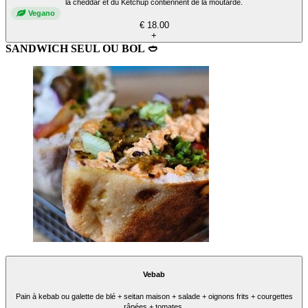
la cheddar et du Ketchup contiennent de la moutarde.
Vegano
€ 18.00
+
SANDWICH SEUL OU BOL 🥙
Vebab
Pain à kebab ou galette de blé + seitan maison + salade + oignons frits + courgettes
râpées + tomates