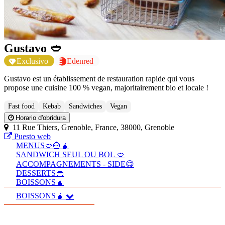
Gustavo 🥙
Exclusivo
Edenred
Gustavo est un établissement de restauration rapide qui vous
propose une cuisine 100 % vegan, majoritairement bio et locale !
Fast food
Kebab
Sandwiches
Vegan
Horario d'obridura
11 Rue Thiers, Grenoble, France, 38000, Grenoble
Puesto web
MENUS🥙🍟🧉
SANDWICH SEUL OU BOL 🥙
ACCOMPAGNEMENTS - SIDE😋
DESSERTS🧁
BOISSONS🧉
BOISSONS🧉