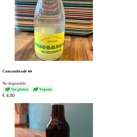
Concombrade 🥒
No disponible
Sin gluten
Vegano
€ 4.00