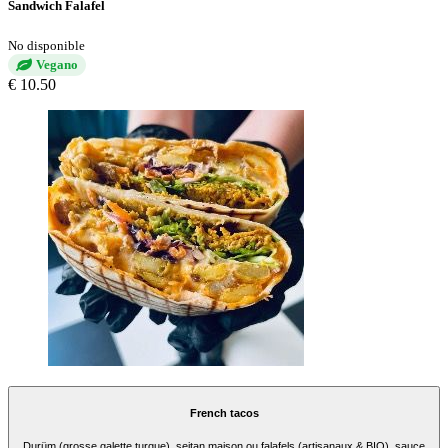
Sandwich Falafel
No disponible
Vegano
€ 10.50
French tacos
Durüm (grosse galette turque), seitan maison ou falafels (artisanaux & BIO), sauce