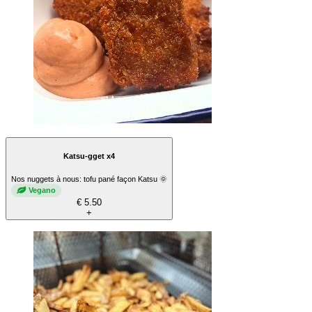
Katsu-gget x4
Nos nuggets à nous: tofu pané façon Katsu 🌞
Vegano
€ 5.50
+