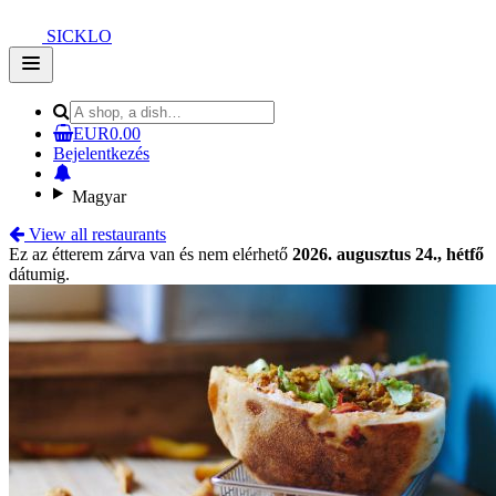
SICKLO
Open
main
menu
EUR0.00
Bejelentkezés
Magyar
View all restaurants
Ez az étterem zárva van és nem elérhető
2026. augusztus 24., hétfő
dátumig.