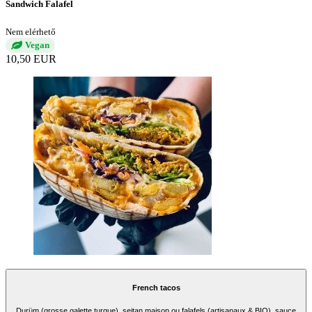
Sandwich Falafel
Nem elérhető
Vegan
10,50 EUR
French tacos
Durüm (grosse galette turque), seitan maison ou falafels (artisanaux & BIO), sauce