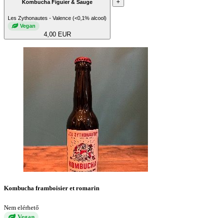
+
Kombucha Figuier & Sauge
Les Zythonautes - Valence (<0,1% alcool)
Vegan
4,00 EUR
Kombucha framboisier et romarin
Nem elérhető
Vegan