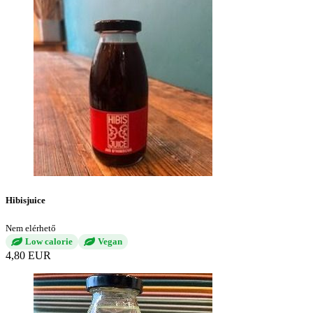
Hibisjuice
Nem elérhető
Low calorie
Vegan
4,80 EUR