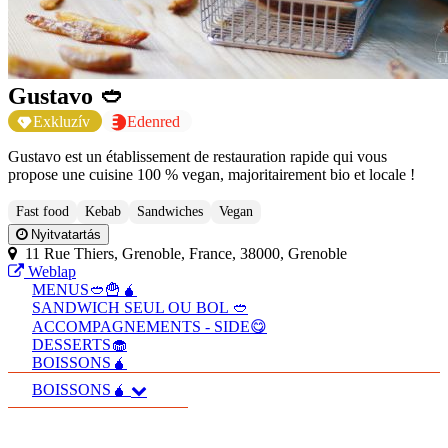
Gustavo 🥙
Exkluzív
Edenred
Gustavo est un établissement de restauration rapide qui vous
propose une cuisine 100 % vegan, majoritairement bio et locale !
Fast food
Kebab
Sandwiches
Vegan
Nyitvatartás
11 Rue Thiers, Grenoble, France, 38000, Grenoble
Weblap
MENUS🥙🍟🧉
SANDWICH SEUL OU BOL 🥙
ACCOMPAGNEMENTS - SIDE😋
DESSERTS🧁
BOISSONS🧉
BOISSONS🧉