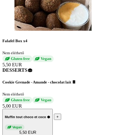
Falafel Box x4
Nem elérhető
Gluten free
Vegan
5,50 EUR
DESSERTS🧁
Cookie Grenade - Amande - chocolat lait 🍫
Nem elérhető
Gluten free
Vegan
5,00 EUR
+
Muffin tout choco et coco 🥥
Vegan
5,50 EUR