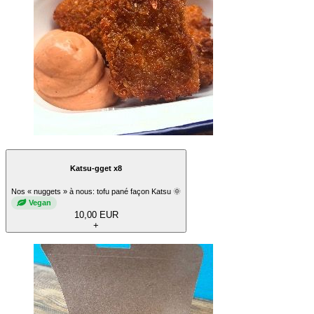
Katsu-gget x8
Nos « nuggets » à nous: tofu pané façon Katsu 🌞
Vegan
10,00 EUR
+