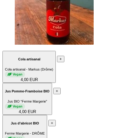
+
Cola artisanal
Cola artisanal - Markus (Drôme)
Vegan
4,00 EUR
+
Jus Pomme-Framboise BIO
Jus BIO “Ferme Margerie”
Vegan
4,00 EUR
+
Jus d’abricot BIO
Ferme Margerie - DRÔME