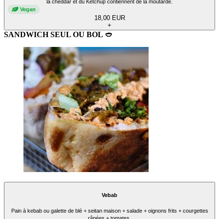
la cheddar et du Ketchup contiennent de la moutarde.
Vegan
18,00 EUR
+
SANDWICH SEUL OU BOL 🥙
Vebab
Pain à kebab ou galette de blé + seitan maison + salade + oignons frits + courgettes
râpées + tomates