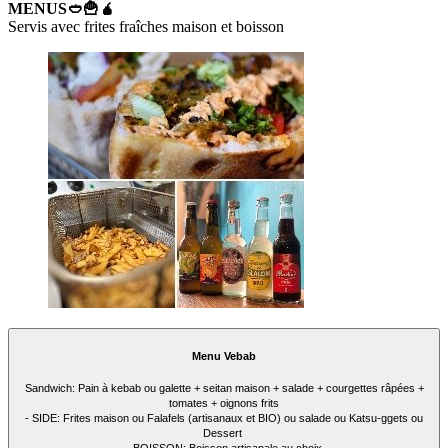
MENUS🥙🍟🧉
Servis avec frites fraîches maison et boisson
Menu Vebab
Sandwich: Pain à kebab ou galette + seitan maison + salade + courgettes râpées +
tomates + oignons frits
- SIDE: Frites maison ou Falafels (artisanaux et BIO) ou salade ou Katsu-ggets ou
Dessert