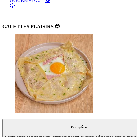
GOURMANDES
🤩
GALETTES PLAISIRS 😍
Complète