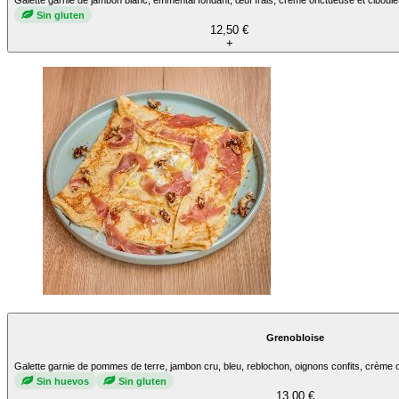
Galette garnie de jambon blanc, emmental fondant, œuf frais, crème onctueuse et ciboulet
Sin gluten
12,50 €
+
Grenobloise
Galette garnie de pommes de terre, jambon cru, bleu, reblochon, oignons confits, crème on
Sin huevos
Sin gluten
13,00 €