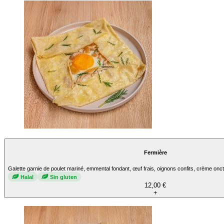
Fermière
Galette garnie de poulet mariné, emmental fondant, œuf frais, oignons confits, crème onc
Halal
Sin gluten
12,00 €
+