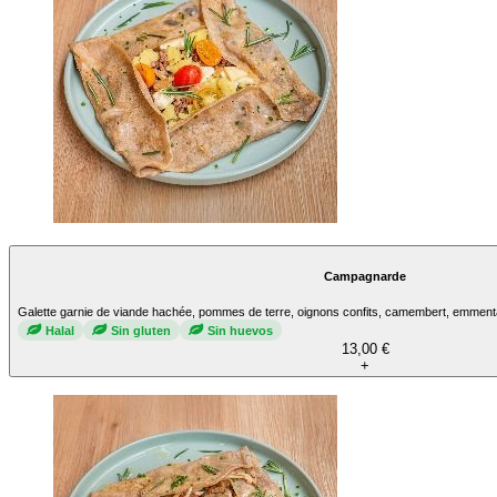
Campagnarde
Galette garnie de viande hachée, pommes de terre, oignons confits, camembert, emment
Halal
Sin gluten
Sin huevos
13,00 €
+