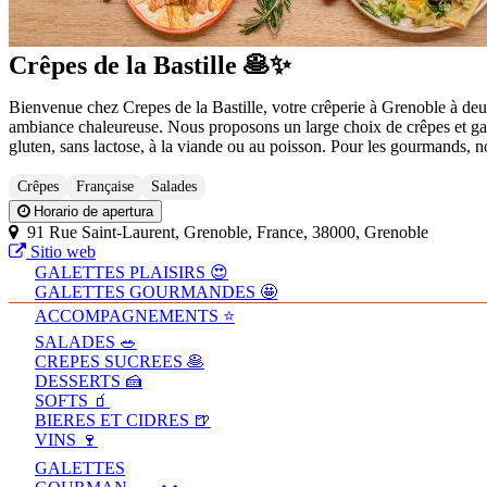
Crêpes de la Bastille 🥞✨
Bienvenue chez Crepes de la Bastille, votre crêperie à Grenoble à deux 
ambiance chaleureuse. Nous proposons un large choix de crêpes et galet
gluten, sans lactose, à la viande ou au poisson. Pour les gourmands, n
Crêpes
Française
Salades
Horario de apertura
91 Rue Saint-Laurent, Grenoble, France, 38000, Grenoble
Sitio web
GALETTES PLAISIRS 😍
GALETTES GOURMANDES 🤩
ACCOMPAGNEMENTS ⭐
SALADES 🥗
CREPES SUCREES 🥞
DESSERTS 🍰
SOFTS 🧃
BIERES ET CIDRES 🍺
VINS 🍷
GALETTES