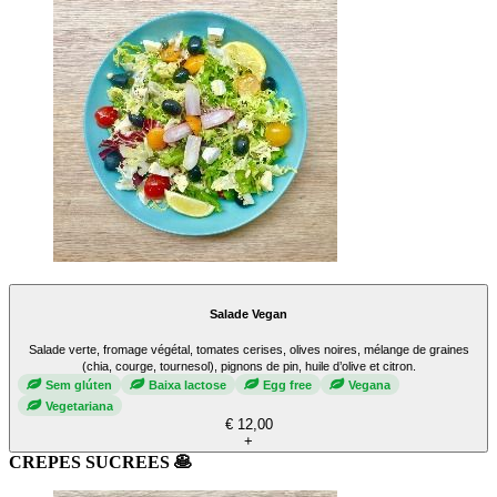
Salade Vegan
Salade verte, fromage végétal, tomates cerises, olives noires, mélange de graines
(chia, courge, tournesol), pignons de pin, huile d’olive et citron.
Sem glúten
Baixa lactose
Egg free
Vegana
Vegetariana
€ 12,00
+
CREPES SUCREES 🥞