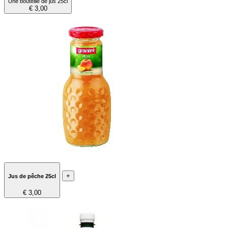
Une bouteille de jus 25cl
€ 3,00
+
Jus de pêche 25cl
€ 3,00