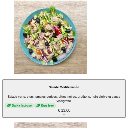
Salade Mediterranée
Salade verte, thon, tomates cerises, olives noires, croûtons, huile d’olive et sauce
vinaigrette.
Baixa lactose
Egg free
€ 13,00
+