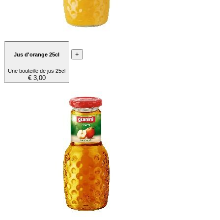
+
Jus d'orange 25cl
Une bouteille de jus 25cl
€ 3,00