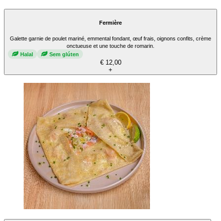
Fermière
Galette garnie de poulet mariné, emmental fondant, œuf frais, oignons confits, crème
onctueuse et une touche de romarin.
Halal
Sem glúten
€ 12,00
+