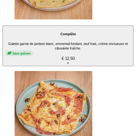
Complète
Galette garnie de jambon blanc, emmental fondant, œuf frais, crème onctueuse et
ciboulette fraîche.
Sem glúten
€ 12,50
+