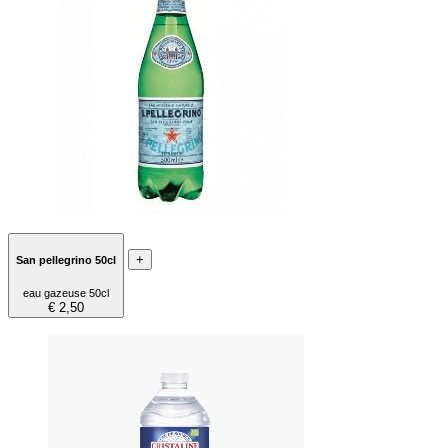
+
San pellegrino 50cl
eau gazeuse 50cl
€ 2,50