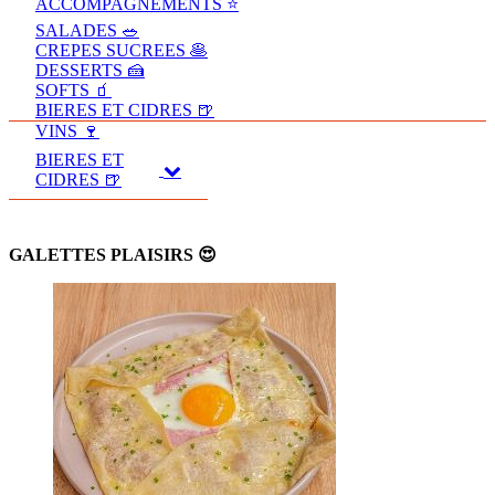
ACCOMPAGNEMENTS ⭐
SALADES 🥗
CREPES SUCREES 🥞
DESSERTS 🍰
SOFTS 🧃
BIERES ET CIDRES 🍺
VINS 🍷
BIERES ET
CIDRES 🍺
GALETTES PLAISIRS 😍