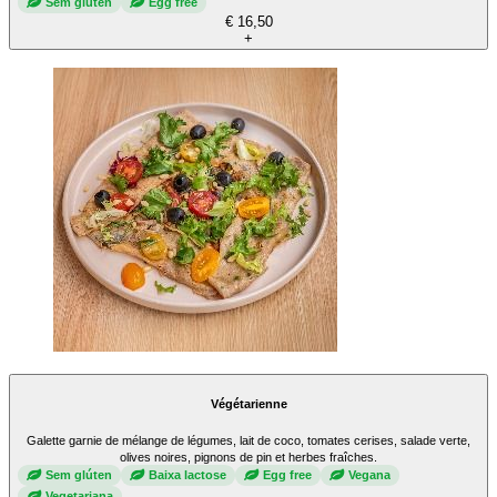
Sem glúten
Egg free
€ 16,50
+
Végétarienne
Galette garnie de mélange de légumes, lait de coco, tomates cerises, salade verte,
olives noires, pignons de pin et herbes fraîches.
Sem glúten
Baixa lactose
Egg free
Vegana
Vegetariana