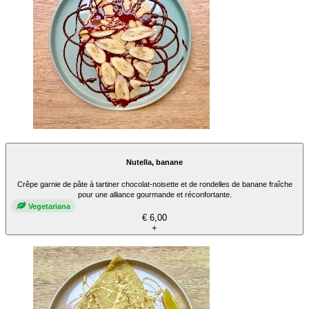
Nutella, banane
Crêpe garnie de pâte à tartiner chocolat-noisette et de rondelles de banane fraîche
pour une alliance gourmande et réconfortante.
Vegetariana
€ 6,00
+