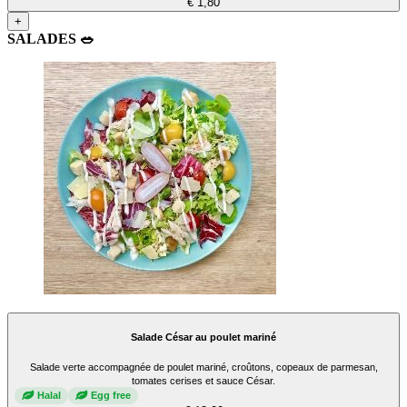
€ 1,80
+
SALADES 🥗
Salade César au poulet mariné
Salade verte accompagnée de poulet mariné, croûtons, copeaux de parmesan,
tomates cerises et sauce César.
Halal
Egg free