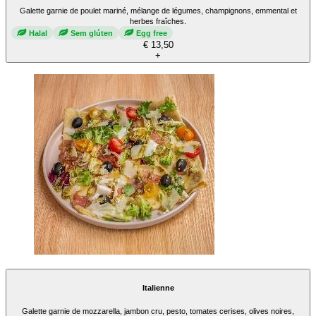
Galette garnie de poulet mariné, mélange de légumes, champignons, emmental et
herbes fraîches.
Halal
Sem glúten
Egg free
€ 13,50
+
Italienne
Galette garnie de mozzarella, jambon cru, pesto, tomates cerises, olives noires,