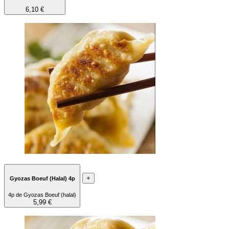
6,10 €
+
Gyozas Boeuf (Halal) 4p
4p de Gyozas Boeuf (halal)
5,99 €