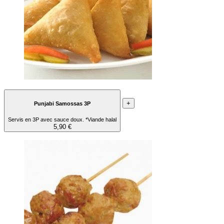
+
Punjabi Samossas 3P
Servis en 3P avec sauce doux. *Viande halal
5,90 €