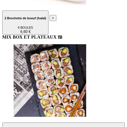
+
2 Brochette de boeuf (halal)
6 BOULES
6,60 €
MIX BOX ET PLATEAUX 🍱