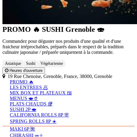
PROMO 🔥 SUSHI Grenoble 🍣
Commandez pour déguster nos produits d'une qualité et d'une
fraicheur irréprochables, préparés dans le respect de la tradition
culinaire japonaise / préparée uniquement à la commande.
Asiatique
Sushi
Végétarienne
Heures d'ouverture
19 Rue Chenoise, Grenoble, France, 38000, Grenoble
PROMO 🔥
LES ENTREES 🥟
MIX BOX ET PLATEAUX 🍱
MENUS 🍣🥤
PLATS CHAUDS 🥡
SUSHI 2P 🍣
CALIFORNIA ROLLS 8P 🌸
SPRING ROLLS 8P ☀️
MAKI 6P 🌺
CHIRASHI 🥗⭐