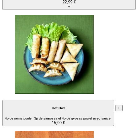
22,99 €
+
+
Hot Box
4p de nems poulet, 3p de samossa et 4p de gyozas poulet avec sauce.
15,99 €