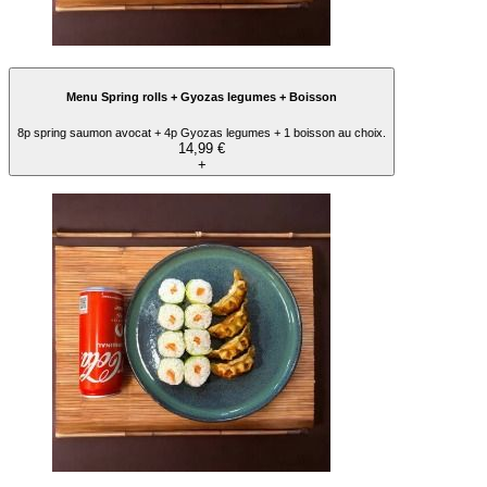
Menu Spring rolls + Gyozas legumes + Boisson
8p spring saumon avocat + 4p Gyozas legumes + 1 boisson au choix.
14,99 €
+