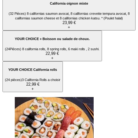
California oignon mixte
(32 Pièces) 8 californias saumon avocat, 8 californias crevette tempura avocat, 8
californias saumon cheese et 8 californias chicken katsu. * (Poulet halal)
23,99 €
+
YOUR CHOICE + Boisson ou salade de choux.
(24Pièces) 8 california rolls, 8 spring rolls, 6 maki rolls , 2 sushi.
22,99 €
+
YOUR CHOICE California rolls
(24 pièces)3 California Rolls a choisir
22,99 €
+