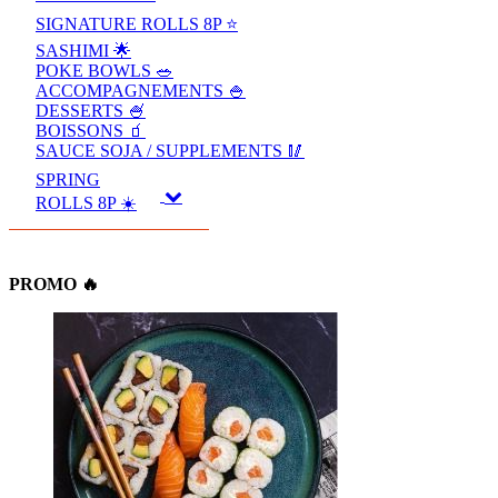
SIGNATURE ROLLS 8P ⭐️
SASHIMI 🌟
POKE BOWLS 🥗
ACCOMPAGNEMENTS 🍚
DESSERTS 🍧
BOISSONS 🧃
SAUCE SOJA / SUPPLEMENTS 🥢
SPRING
ROLLS 8P ☀️
PROMO 🔥