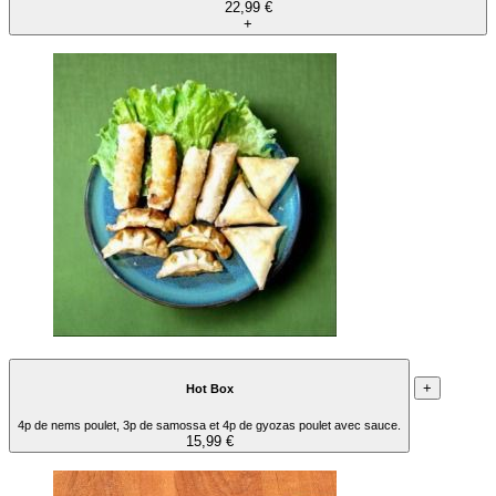
22,99 €
+
+
Hot Box
4p de nems poulet, 3p de samossa et 4p de gyozas poulet avec sauce.
15,99 €