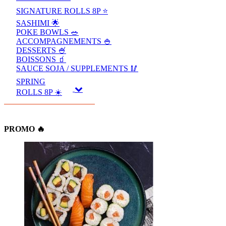
SIGNATURE ROLLS 8P ⭐️
SASHIMI 🌟
POKE BOWLS 🥗
ACCOMPAGNEMENTS 🍚
DESSERTS 🍧
BOISSONS 🧃
SAUCE SOJA / SUPPLEMENTS 🥢
SPRING
ROLLS 8P ☀️
PROMO 🔥