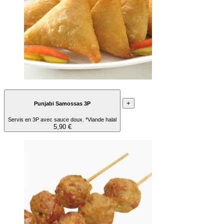
+
Punjabi Samossas 3P
Servis en 3P avec sauce doux. *Viande halal
5,90 €