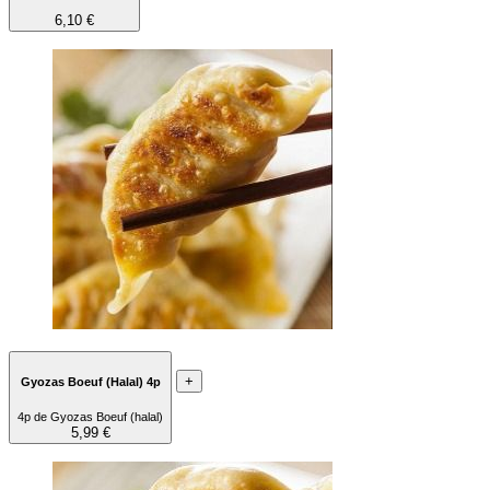
6,10 €
+
Gyozas Boeuf (Halal) 4p
4p de Gyozas Boeuf (halal)
5,99 €