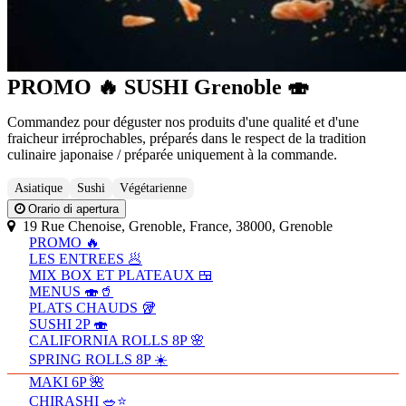
PROMO 🔥 SUSHI Grenoble 🍣
Commandez pour déguster nos produits d'une qualité et d'une
fraicheur irréprochables, préparés dans le respect de la tradition
culinaire japonaise / préparée uniquement à la commande.
Asiatique
Sushi
Végétarienne
Orario di apertura
19 Rue Chenoise, Grenoble, France, 38000, Grenoble
PROMO 🔥
LES ENTREES 🥟
MIX BOX ET PLATEAUX 🍱
MENUS 🍣🥤
PLATS CHAUDS 🥡
SUSHI 2P 🍣
CALIFORNIA ROLLS 8P 🌸
SPRING ROLLS 8P ☀️
MAKI 6P 🌺
CHIRASHI 🥗⭐