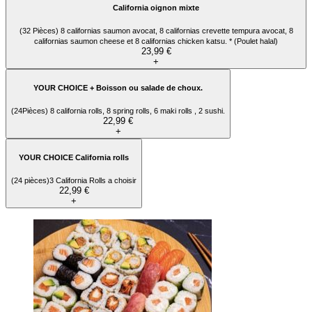
California oignon mixte
(32 Pièces) 8 californias saumon avocat, 8 californias crevette tempura avocat, 8
californias saumon cheese et 8 californias chicken katsu. * (Poulet halal)
23,99 €
+
YOUR CHOICE + Boisson ou salade de choux.
(24Pièces) 8 california rolls, 8 spring rolls, 6 maki rolls , 2 sushi.
22,99 €
+
YOUR CHOICE California rolls
(24 pièces)3 California Rolls a choisir
22,99 €
+