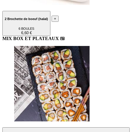
+
2 Brochette de boeuf (halal)
6 BOULES
6,60 €
MIX BOX ET PLATEAUX 🍱