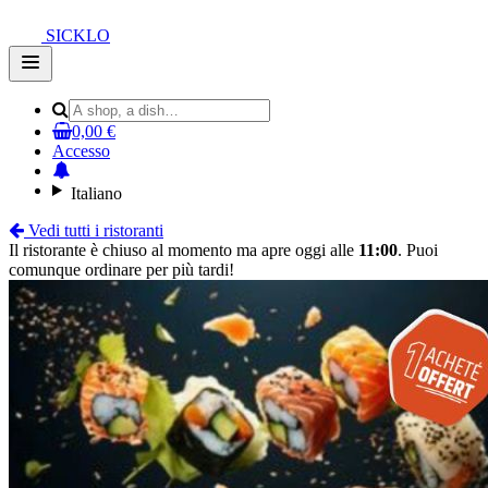
SICKLO
Open
main
menu
0,00 €
Accesso
Italiano
Vedi tutti i ristoranti
Il ristorante è chiuso al momento ma apre oggi alle
11:00
. Puoi
comunque ordinare per più tardi!