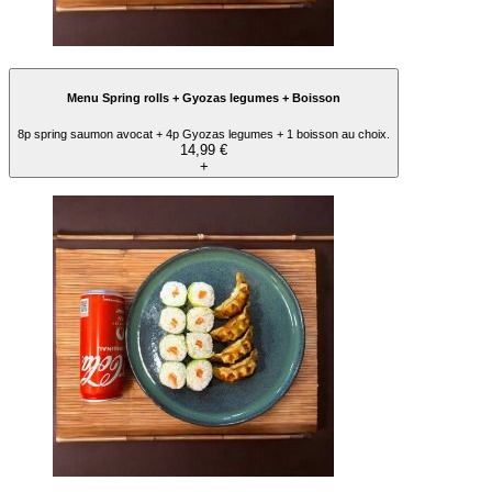
Menu Spring rolls + Gyozas legumes + Boisson
8p spring saumon avocat + 4p Gyozas legumes + 1 boisson au choix.
14,99 €
+