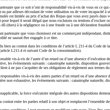
enaire que ce soit n’ont de responsabilité vis-à-vis de vous en ce qui co
ou par ailleurs découlant de votre utilisation ou de votre incapacité à 
 cumulée est limitée au prix d’achat des Repas que vous avez payés dan
pour lequel il serait illégal que nous excluions ou tentions d’exclure ou
es dû (dues) à la négligence ou à une fraude ou à une déclaration fraudul
ant partenaire que vous choisissez est un commerçant indépendant, disti
lité ne saurait être engagée à ce titre.
 du bien au contrat dans les conditions de l’article L 211-4 du Code de 
é (article L211-4 et suivant Code de la consommation).
ble vis-à-vis de l’autre d’un retard ou d’une absence d’exécution de ses
tive, les événements suivants : catastrophe naturelle, disposition gouv
 client à ne pas s’acquitter de ses obligations de règlement aux termes du
esponsables vis-à-vis des autres parties d’un retard ou d’une absence d’
ière non exhaustive, les événements suivants : catastrophe naturelle, d
inapplicable, la force exécutoire intégrale des autres dispositions demeu
contrat entre les parties relatif à son objet et remplacent l’ensemble des c
ntes conditions à tout moment en modifiant cette page. Vous êtes censé