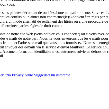
pour vous.
es plaintes découlant de ou liées à une utilisation de nos Services. Les
(dont les conflits ou plaintes non contractuel(le)s) doivent être régis pa
urir à un mode alternatif de règlement des litiges ou à une procédure de
ra déterminée par les règles de droit commun.
mbre de notre site Web (vous pouvez vous connecter) ou si vous avez ac
es e-mails de notre part. Nous ne vous enverrons que les e-mails pour l
 le nom et l’adresse e-mail que vous nous fournissez. Notre site enregis
eut envoyer des e-mails via le service d’envoi MailPoet. Ce service nous
s. Aucune information identifiable n’est autrement suivie en dehors de 
il.
servizio
Privacy
Aiuto
Suggerisci un ristorante