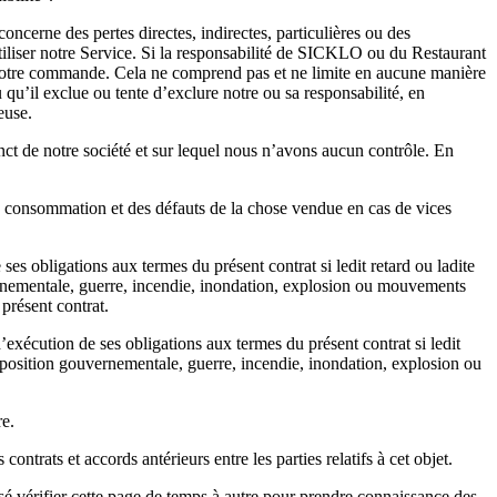
ncerne des pertes directes, indirectes, particulières ou des
utiliser notre Service. Si la responsabilité de SICKLO ou du Restaurant
s votre commande. Cela ne comprend pas et ne limite en aucune manière
 qu’il exclue ou tente d’exclure notre ou sa responsabilité, en
euse.
nct de notre société et sur lequel nous n’avons aucun contrôle. En
la consommation et des défauts de la chose vendue en cas de vices
 obligations aux termes du présent contrat si ledit retard ou ladite
ernementale, guerre, incendie, inondation, explosion ou mouvements
 présent contrat.
exécution de ses obligations aux termes du présent contrat si ledit
isposition gouvernementale, guerre, incendie, inondation, explosion ou
re.
ontrats et accords antérieurs entre les parties relatifs à cet objet.
 vérifier cette page de temps à autre pour prendre connaissance des