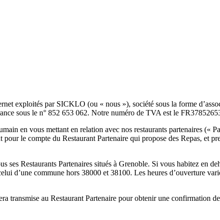
ernet exploités par SICKLO (ou « nous »), société sous la forme d’associ
nce sous le n° 852 653 062. Notre numéro de TVA est le FR3785265
humain en vous mettant en relation avec nos restaurants partenaires (« P
 pour le compte du Restaurant Partenaire qui propose des Repas, et p
s ses Restaurants Partenaires situés à Grenoble. Si vous habitez en de
celui d’une commune hors 38000 et 38100. Les heures d’ouverture varie
transmise au Restaurant Partenaire pour obtenir une confirmation de s