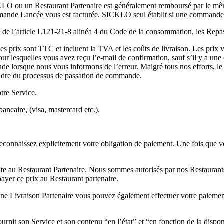
LO ou un Restaurant Partenaire est généralement remboursé par le mêm
nde Lancée vous est facturée. SICKLO seul établit si une command
ns de l’article L121-21-8 alinéa 4 du Code de la consommation, les Repas,
 prix sont TTC et incluent la TVA et les coûts de livraison. Les prix va
lesquelles vous avez reçu l’e-mail de confirmation, sauf s’il y a une er
lorsque nous vous informons de l’erreur. Malgré tous nos efforts, le pr
cadre du processus de passation de commande.
otre Service.
ancaire, (visa, mastercard etc.).
reconnaissez explicitement votre obligation de paiement. Une fois que v
e au Restaurant Partenaire. Nous sommes autorisés par nos Restaurants 
ayer ce prix au Restaurant partenaire.
ne Livraison Partenaire vous pouvez également effectuer votre paiement
rnit son Service et son contenu “en l’état” et “en fonction de la disponi