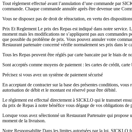
Tout règlement effectué avant l’annulation d’une commande par SICK
commande. Chaque commande annulée après être devenue une Comma
Vous ne disposez pas de droit de rétractation, en vertu des dispositio
Prix Et Reglement Le prix des Repas est indiqué dans notre service. Les
moment mais les modifications ne s’appliquent pas aux commandes pour 
que possible du problème de prix. Vous pouvez annuler votre commande 
Restaurant partenaire concerné vérifie normalement ses prix dans le 
Tous les Repas peuvent être réglés par carte bancaire par le biais de n
Sont acceptés comme moyens de paiement : les cartes de crédit, carte b
Précisez si vous avez un système de paiement sécurisé
En acceptant de contracter sur la base des présentes conditions, vous 
autorisation de débit et le montant est réservé pour être débité.
Le règlement est effectué directement à SICKLO qui le transmet ensuit
du prix de Repas à notre bénéfice vous dégage de vos obligations de p
Lorsque vous avez sélectionné un Restaurant Partenaire qui propose u
moment de la livraison.
Notre Responsabilite Dans les limites autorisées par la loi, SICKLO fou