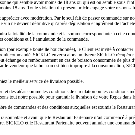
rsonne qui semble avoir moins de 18 ans ou qui est ou semble sous l’in
ins 18 ans. Toute violation du présent article engage votre responsabi
apprécier avec modération. Par le seul fait de passer commande sur not
de vin ne devient définitive qu’après dégustation et agrément de l’achete
dra la totalité de la commande et la somme correspondante à cette com
s conditions et à l’annulation de la commande.
ion (par exemple bouteille bouchonnée), le Client est invité à contacte
roduit commandé. SICKLO enverra alors un livreur SICKLO récupérer la 
out échange ou remboursement en cas de boisson consommée de plus d’un
par le vendeur que la boisson est bien impropre à la consommation, SI
iez le meilleur service de livraison possible.
 et des aléas comme les conditions de circulation ou les conditions m
sons tout notre possible pour garantir la livraison de votre Repas dans l
mbre de commandes et des conditions auxquelles est soumis le Restaura
 raisonnable et avant que le Restaurant Partenaire n’ait commencé à 
ire. SICKLO et le Restaurant Partenaire peuvent annuler une command