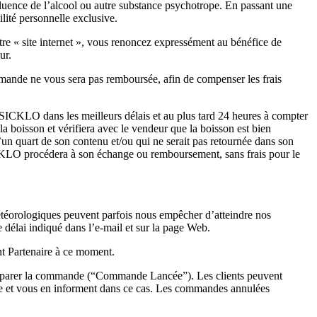
fluence de l’alcool ou autre substance psychotrope. En passant une
lité personnelle exclusive.
re « site internet », vous renoncez expressément au bénéfice de
ur.
mande ne vous sera pas remboursée, afin de compenser les frais
r SICKLO dans les meilleurs délais et au plus tard 24 heures à compter
boisson et vérifiera avec le vendeur que la boisson est bien
 quart de son contenu et/ou qui ne serait pas retournée dans son
CKLO procédera à son échange ou remboursement, sans frais pour le
étéorologiques peuvent parfois nous empêcher d’atteindre nos
e délai indiqué dans l’e-mail et sur la page Web.
nt Partenaire à ce moment.
préparer la commande (“Commande Lancée”). Les clients peuvent
e et vous en informent dans ce cas. Les commandes annulées