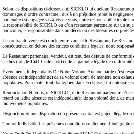
Selon les dispositions ci-dessous, ni SICKLO ni quelque Restaurant part
dommages d’ordre contractuel, dus à un préjudice (dont la négligence) 
partenaire est engagée vis-à-vis de vous, notre responsabilité totale
la responsabilité de SICKLO ou d’un restaurant partenaire sur un sujet 
particulier, la responsabilité dans un décès ou des blessures corporell
Le contrat de vente est conclu entre vous et le Restaurant. Le Restaur
conséquence, en dehors des strictes conditions légales, notre responsabi
Le Restaurant partenaire, vendeur, est tenu des défauts de conformité
cachés (article 1641 Code civil) et de la garantie légale de conformit
Évènements Indépendants De Notre Volonte Aucune partie n’est responsa
absence est indépendant(e) de sa volonté dont, de manière non exhaus
populaires. Pour éviter tout doute, rien dans la clause 11 n’autorise le
Renonciation Ni vous, ni SICKLO , ni le Restaurant partenaire n’êtes r
retard ou ladite absence est indépendant(e) de sa volonté dont, de man
mouvements populaires.
Disjonction Si une disposition du présent contrat est jugée illégale ou 
Contrat Indivisible Les présentes conditions contiennent l’intégralité du 
Notre Droit De Modifier Ces Conditions SICKLO peut réviser les prése