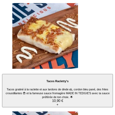
Tacos gratiné cheddar 🧀 et bacon de dinde 🥓, tenders de poulet pur filets (miam !)
🍗, des frites croustillantes 🍟, oignons crispy 🧅, sauce épicée THAÏ 🥵 et la fameuse
sauce fromagère MADE IN TEDGIE’S avec ta sauce préférée de ton choix. 🌟+
Accompagnement + Boisson
13,90 €
+
Menu Tacos Racletty's
Tacos gratiné à la raclette et aux lardons de dinde 🧀, cordon bleu pané, des frites
croustillantes 🍟 et la fameuse sauce fromagère MADE IN TEDGIE’S avec ta sauce
préférée de ton choix. 🌟
13,90 €
+