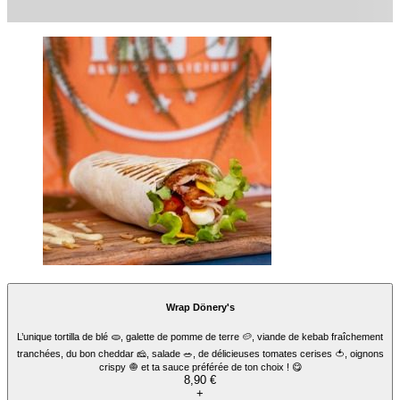
Tacos Crunchy's
Tacos gratiné cheddar 🧀 et bacon de dinde 🥓, tenders de poulet pur filets (miam !)
🍗, des frites croustillantes 🍟, oignons crispy 🧅, sauce épicée THAÏ 🥵 et la fameuse
sauce fromagère MADE IN TEDGIE’S avec ta sauce préférée de ton choix. 🌟
10,90 €
+