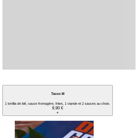
Viande de kebab fraîchement tranchées, salade 🥗, de délicieuses tomates cerises
🍅, tranches de fromage de chèvre 🐐 (bééé !), légumes grillés 🔥, miel 🍯, cerneaux
de noix 🌰 et ta sauce préférée de ton choix ! 😋
10,90 €
+
Kebab Veggy's