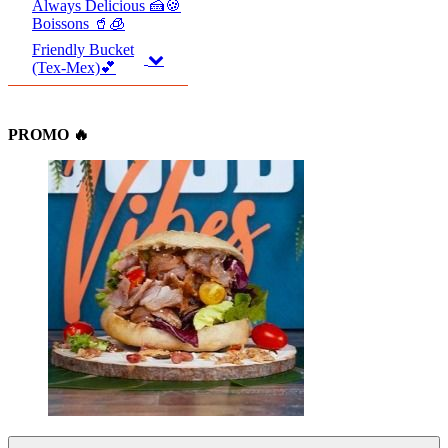
Always Delicious 🍰🍪
Boissons 🥤🧊
Friendly Bucket
(Tex-Mex)💕
PROMO 🔥