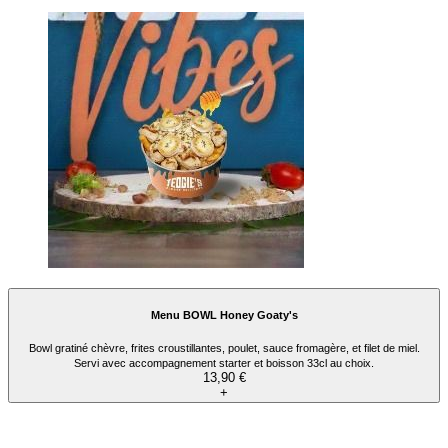
Tacos Veggy's
Tacos gratiné mozzarella 🧀 et légumes grillés🔥, falafel 🧆, des frites croustillantes
🍟, oignons crispy 🧅, tomates 🍅 et la fameuse sauce fromagère MADE IN TEDGIE’S
avec ta sauce préférée de ton choix. 🌟
Vegetariano
10,90 €
+
Wrap Party 🌯🎉