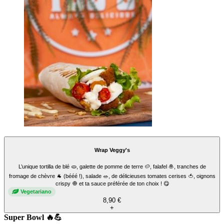
Tacos Honey'chèvre
Tacos gratiné fromage de chèvre 🐐 (bééé !) et miel 🍯, du bon poulet frais nature 🍗,
des frites croustillantes 🍟 et la fameuse sauce fromagère MADE IN TEDGIE’S avec
ta sauce préférée de ton choix. 🌟
10,90 €
+