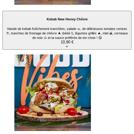
Kebab Berliner's
Viande de kebab fraîchement tranchées, salade 🥗, de délicieuses tomates cerises
🍅, oignons rouges 🧅, légumes grillés 🔥, choux rouge, fromage fêta, grenade 💥 et ta
sauce préférée de ton choix ! 😋
10,90 €
+