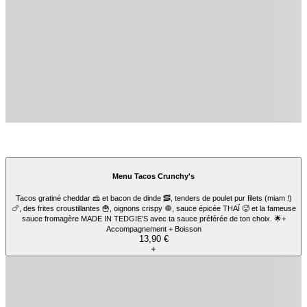
Kebab Racletty's
Viande de kebab fraîchement tranchées, salade 🥗, de délicieuses tomates cerises
🍅, lardons de dinde, tranche de fromage à raclette 🧀 et ta sauce préférée de ton
choix ! 😋
10,90 €
+
Kebab New Honey Chèvre