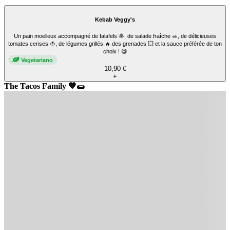
Kebab Dönery's
Viande de kebab fraîchement tranchées, salade 🥗, de délicieuses tomates cerises
🍅, oignons rouges 🧅 et ta sauce préférée de ton choix ! 😋
9,90 €
+