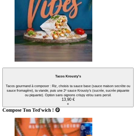
Tacos Krousty's
Tacos gourmand à composer : Riz, choisis ta sauce base (sauce maison secrète ou
sauce fromagère), ta viande, puis une 2ᵉ sauce Krousty’s (sucrée, sucrée piquante
ou piquante). Option sans oignons crispy et/ou sans persil.
13,90 €
+
Compose Ton Ted'wich ! 😋