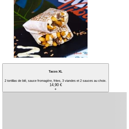
Un pain moelleux accompagné de falafels 🧆, de salade fraîche 🥗, de délicieuses
tomates cerises 🍅, de légumes grillés 🔥 des grenades 💥 et la sauce préférée de ton
choix ! 😋
Vegetariano
10,90 €
+
The Tacos Family 🧡🌯
Menu Tacos M
1 tortilla de blé, frites, 1 viande, sauce fromagère, 2 sauces au choix. Servi avec frites
et 1 boisson 33 cl au choix.
12,90 €
+
Menu Tacos XL
2 tortillas de blé, frites, 3 viandes, sauce fromagère, 2 sauces au choix. Servi avec
frites et 1 boisson 33 cl au choix.
17,90 €
+