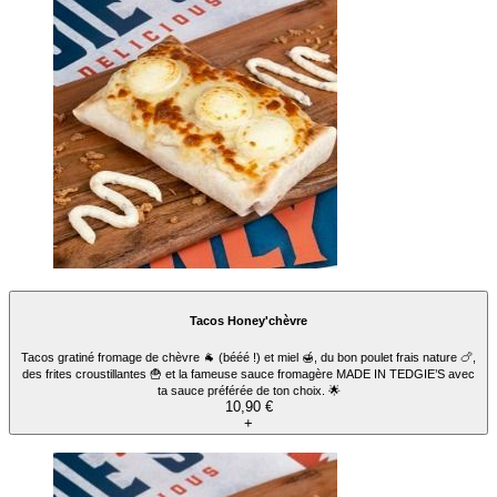
Menu Tacos Veggy's
Tacos gratiné mozzarella 🧀 et légumes grillés🔥, falafel 🧆, des frites croustillantes
🍟, oignons crispy 🧅, tomates 🍅 et la fameuse sauce fromagère MADE IN TEDGIE’S
avec ta sauce préférée de ton choix. 🌟
Vegetariano
13,90 €
+