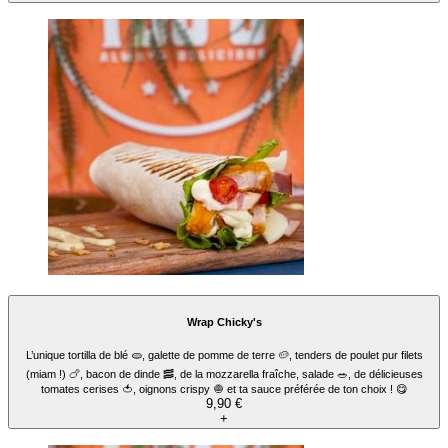
Tacos Racletty's
Tacos gratiné à la raclette et aux lardons de dinde 🧀, cordon bleu pané, des frites
croustillantes 🍟 et la fameuse sauce fromagère MADE IN TEDGIE’S avec ta sauce
préférée de ton choix. 🌟
10,90 €
+