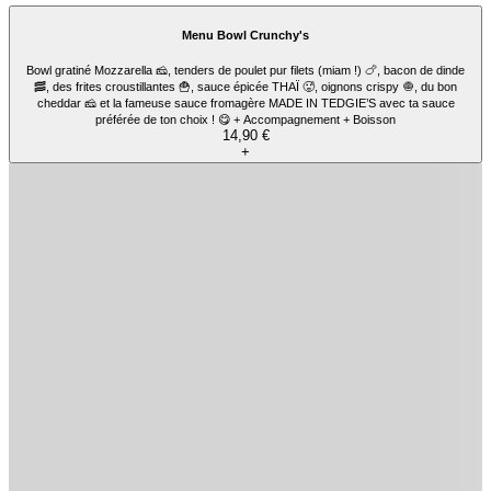
Menu Wrap Dönery's
L’unique tortilla de blé 🫓, galette de pomme de terre 🥔, viande de kebab fraîchement
tranchées, du bon cheddar 🧀, salade 🥗, de délicieuses tomates cerises 🍅, oignons
crispy 🧅 et ta sauce préférée de ton choix ! 😋+ accompagnement + boisson
11,90 €
+