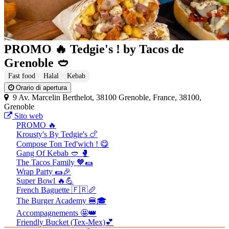
PROMO 🔥 Tedgie's ! by Tacos de
Grenoble 🥙
Fast food
Halal
Kebab
Orario di apertura
9 Av. Marcelin Berthelot, 38100 Grenoble, France, 38100,
Grenoble
Sito web
PROMO 🔥
Krousty's By Tedgie's 🍗
Compose Ton Ted'wich ! 😋
Gang Of Kebab 🥙 🥊
The Tacos Family 🧡🌯
Wrap Party 🌯🎉
Super Bowl 🔥💪
French Baguette 🇫🇷🥖
The Burger Academy 🍔🎓
Accompagnements 🤩👑
Friendly Bucket (Tex-Mex)💕