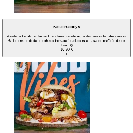
Menu Kebab Veggy's
Un pain moelleux accompagné de falafels 🧆, de salade fraîche 🥗, de délicieuses
tomates cerises 🍅, de légumes grillés 🔥 des grenades 💥 et la sauce préférée de ton
choix ! 😋+ Accompagnement + Boisson
Vegetariano
13,90 €
+