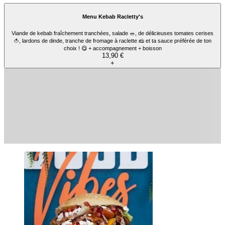
Menu Kebab Berliner's
Viande de kebab fraîchement tranchées, salade 🥗, de délicieuses tomates cerises
🍅, oignons rouges 🧅, légumes grillés 🔥, choux rouge, fromage fêta, grenade 💥 et ta
sauce préférée de ton choix ! 😋+ Accompagnement + boisson
13,90 €
+