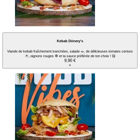
Menu Kebab Racletty's
Viande de kebab fraîchement tranchées, salade 🥗, de délicieuses tomates cerises
🍅, lardons de dinde, tranche de fromage à raclette 🧀 et ta sauce préférée de ton
choix ! 😋 + accompagnement + boisson
13,90 €
+