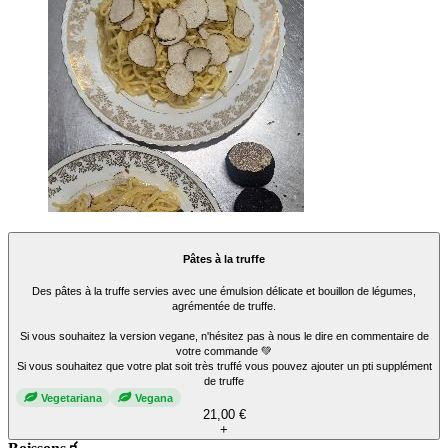
Pâtes à la truffe
Des pâtes à la truffe servies avec une émulsion délicate et bouillon de légumes,
agrémentée de truffe.
Si vous souhaitez la version vegane, n'hésitez pas à nous le dire en commentaire de
votre commande 💚
Si vous souhaitez que votre plat soit très truffé vous pouvez ajouter un pti supplément
de truffe
Vegetariana
Vegana
21,00 €
+