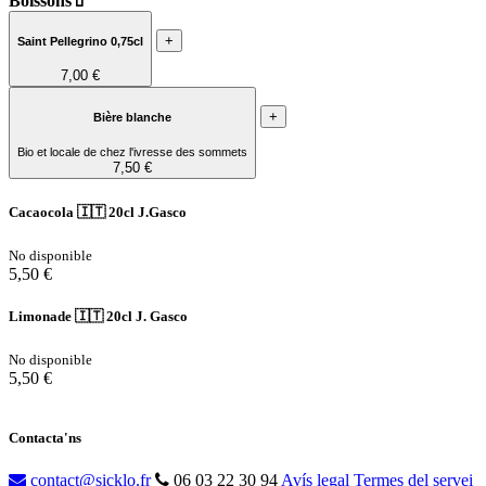
Boissons🧃
+
Saint Pellegrino 0,75cl
7,00 €
+
Bière blanche
Bio et locale de chez l'ivresse des sommets
7,50 €
Cacaocola 🇮🇹 20cl J.Gasco
No disponible
5,50 €
Limonade 🇮🇹 20cl J. Gasco
No disponible
5,50 €
Contacta'ns
contact@sicklo.fr
06 03 22 30 94
Avís legal
Termes del servei