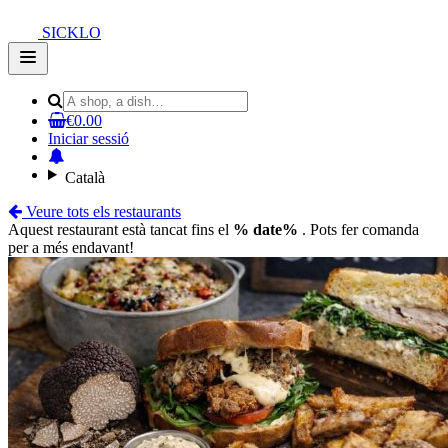
SICKLO
Open
main
menu
€0.00
Iniciar sessió
Català
Veure tots els restaurants
Aquest restaurant està tancat fins el
% date%
. Pots fer comanda
per a més endavant!