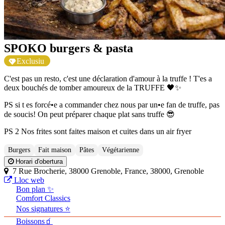
SPOKO burgers & pasta
Exclusiu
C'est pas un resto, c'est une déclaration d'amour à la truffe ! T'es a
deux bouchés de tomber amoureux de la TRUFFE 🖤✨
PS si t es forcé•e a commander chez nous par un•e fan de truffe, pas
de soucis! On peut préparer chaque plat sans truffe 😎
PS 2 Nos frites sont faites maison et cuites dans un air fryer
Burgers
Fait maison
Pâtes
Végétarienne
Horari d'obertura
7 Rue Brocherie, 38000 Grenoble, France, 38000, Grenoble
Lloc web
Bon plan ✨
Comfort Classics
Nos signatures ⭐
Boissons🧃