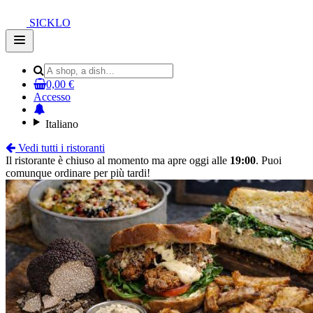
SICKLO
Open
main
menu
0,00 €
Accesso
Italiano
Vedi tutti i ristoranti
Il ristorante è chiuso al momento ma apre oggi alle
19:00
. Puoi
comunque ordinare per più tardi!