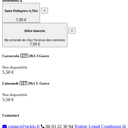
Boissons🧃
+
Saint Pellegrino 0,75cl
7,00 €
+
Bière blanche
Bio et locale de chez l'ivresse des sommets
7,50 €
Cacaocola 🇮🇹 20cl J.Gasco
Non disponibile
5,50 €
Limonade 🇮🇹 20cl J. Gasco
Non disponibile
5,50 €
Contattaci
contact@sicklo.fr
06 03 22 30 94
Notizie Legali
Condizioni di