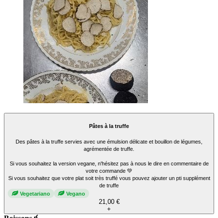
Pâtes à la truffe
Des pâtes à la truffe servies avec une émulsion délicate et bouillon de légumes,
agrémentée de truffe.
Si vous souhaitez la version vegane, n'hésitez pas à nous le dire en commentaire de
votre commande 💚
Si vous souhaitez que votre plat soit très truffé vous pouvez ajouter un pti supplément
de truffe
Vegetariano
Vegano
21,00 €
+