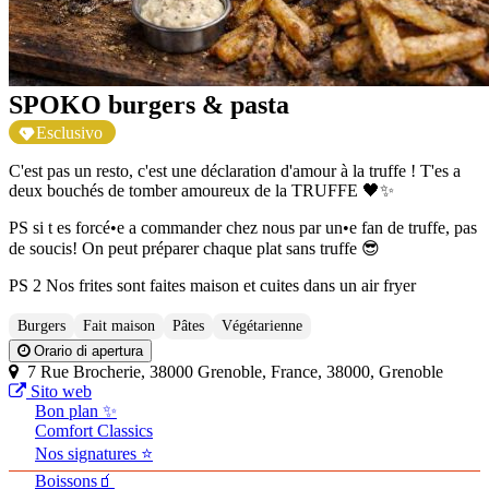
SPOKO burgers & pasta
Esclusivo
C'est pas un resto, c'est une déclaration d'amour à la truffe ! T'es a
deux bouchés de tomber amoureux de la TRUFFE 🖤✨
PS si t es forcé•e a commander chez nous par un•e fan de truffe, pas
de soucis! On peut préparer chaque plat sans truffe 😎
PS 2 Nos frites sont faites maison et cuites dans un air fryer
Burgers
Fait maison
Pâtes
Végétarienne
Orario di apertura
7 Rue Brocherie, 38000 Grenoble, France, 38000, Grenoble
Sito web
Bon plan ✨
Comfort Classics
Nos signatures ⭐
Boissons🧃