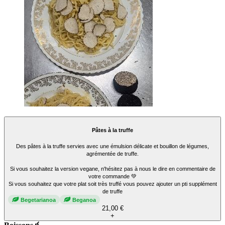
Pâtes à la truffe
Des pâtes à la truffe servies avec une émulsion délicate et bouillon de légumes,
agrémentée de truffe.
Si vous souhaitez la version vegane, n'hésitez pas à nous le dire en commentaire de
votre commande 💚
Si vous souhaitez que votre plat soit très truffé vous pouvez ajouter un pti supplément
de truffe
Begetarianoa
Beganoa
21,00 €
+