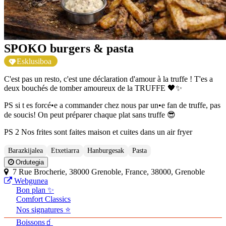
SPOKO burgers & pasta
Esklusiboa
C'est pas un resto, c'est une déclaration d'amour à la truffe ! T'es a
deux bouchés de tomber amoureux de la TRUFFE 🖤✨
PS si t es forcé•e a commander chez nous par un•e fan de truffe, pas
de soucis! On peut préparer chaque plat sans truffe 😎
PS 2 Nos frites sont faites maison et cuites dans un air fryer
Barazkijalea
Etxetiarra
Hanburgesak
Pasta
Ordutegia
7 Rue Brocherie, 38000 Grenoble, France, 38000, Grenoble
Webgunea
Bon plan ✨
Comfort Classics
Nos signatures ⭐
Boissons🧃