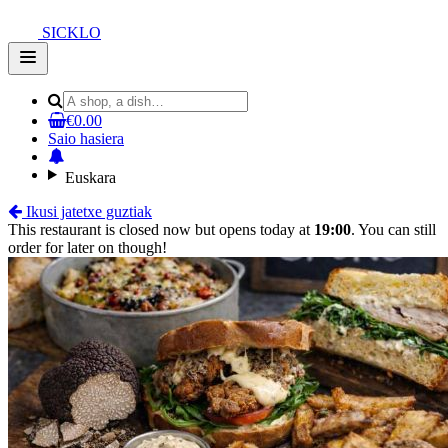
SICKLO
Open
main
menu
€0.00
Saio hasiera
Euskara
Ikusi jatetxe guztiak
This restaurant is closed now but opens today at
19:00
. You can still
order for later on though!