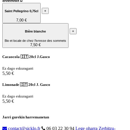
Boissons🧃
+
Saint Pellegrino 0,75cl
7,00 €
+
Bière blanche
Bio et locale de chez l'ivresse des sommets
7,50 €
Cacaocola 🇮🇹 20cl J.Gasco
Ez dago eskuragarri
5,50 €
Limonade 🇮🇹 20cl J. Gasco
Ez dago eskuragarri
5,50 €
Jarri gurekin harremanetan
contact@sicklo.fr
06 03 22 30 94
Lege oharra
Zerbitzu-