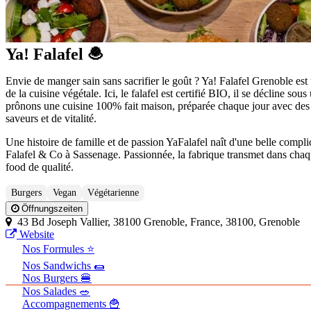
Ya! Falafel 🧆
Envie de manger sain sans sacrifier le goût ? Ya! Falafel Grenoble es
de la cuisine végétale. Ici, le falafel est certifié BIO, il se décline 
prônons une cuisine 100% fait maison, préparée chaque jour avec des
saveurs et de vitalité.
Une histoire de famille et de passion YaFalafel naît d'une belle complic
Falafel & Co à Sassenage. Passionnée, la fabrique transmet dans chaque
food de qualité.
Burgers
Vegan
Végétarienne
Öffnungszeiten
43 Bd Joseph Vallier, 38100 Grenoble, France, 38100, Grenoble
Website
Nos Formules ⭐
Nos Sandwichs 🌯
Nos Burgers 🍔
Nos Salades 🥗
Accompagnements 🍟