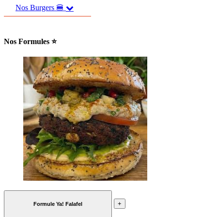
Nos Burgers 🍔
Nos Formules ⭐
+
Formule Ya! Falafel