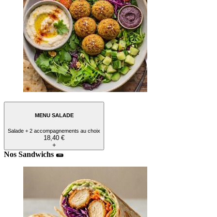
MENU SALADE
Salade + 2 accompagnements au choix
18,40 €
+
Nos Sandwichs 🌯