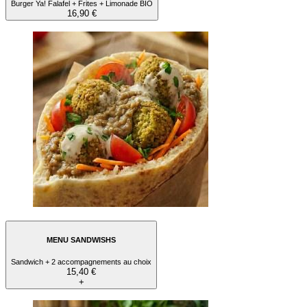
Burger Ya! Falafel + Frites + Limonade BIO
16,90 €
MENU SANDWISHS
Sandwich + 2 accompagnements au choix
15,40 €
+