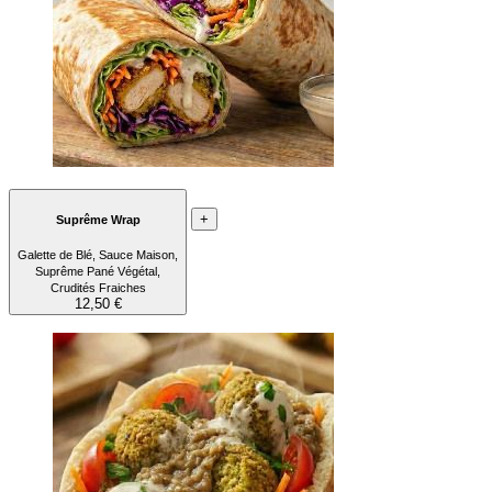
+
Suprême Wrap
Galette de Blé, Sauce Maison,
Suprême Pané Végétal,
Crudités Fraiches
12,50 €