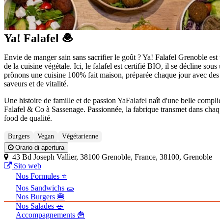
Ya! Falafel 🧆
Envie de manger sain sans sacrifier le goût ? Ya! Falafel Grenoble es
de la cuisine végétale. Ici, le falafel est certifié BIO, il se décline 
prônons une cuisine 100% fait maison, préparée chaque jour avec des
saveurs et de vitalité.
Une histoire de famille et de passion YaFalafel naît d'une belle complic
Falafel & Co à Sassenage. Passionnée, la fabrique transmet dans chaque
food de qualité.
Burgers
Vegan
Végétarienne
Orario di apertura
43 Bd Joseph Vallier, 38100 Grenoble, France, 38100, Grenoble
Sito web
Nos Formules ⭐
Nos Sandwichs 🌯
Nos Burgers 🍔
Nos Salades 🥗
Accompagnements 🍟