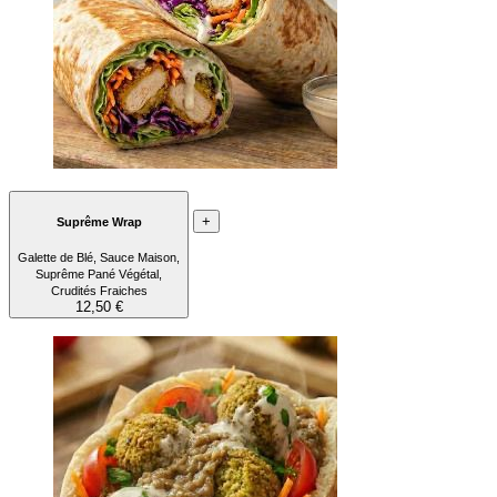
+
Suprême Wrap
Galette de Blé, Sauce Maison,
Suprême Pané Végétal,
Crudités Fraiches
12,50 €