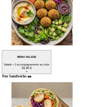
MENU SALADE
Salade + 2 accompagnements au choix
18,40 €
+
Nos Sandwichs 🌯