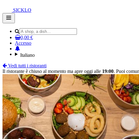
SICKLO
Open
main
menu
0,00 €
Accesso
Italiano
Vedi tutti i ristoranti
Il ristorante è chiuso al momento ma apre oggi alle
19:00
. Puoi comun