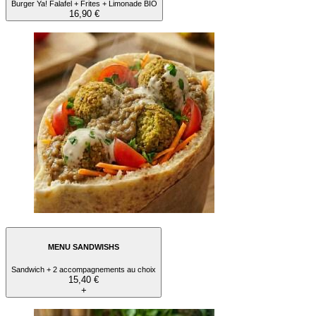
Burger Ya! Falafel + Frites + Limonade BIO
16,90 €
MENU SANDWISHS
Sandwich + 2 accompagnements au choix
15,40 €
+