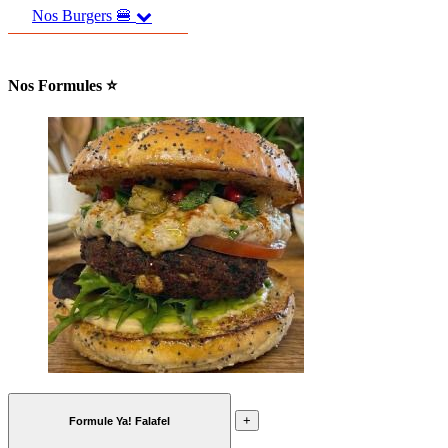
Nos Burgers 🍔
Nos Formules ⭐
+
Formule Ya! Falafel