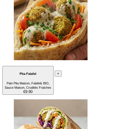
+
Pita Falafel
Pain Pita Maison, Falafels BIO,
Sauce Maison, Crudités Fraiches
€9.90