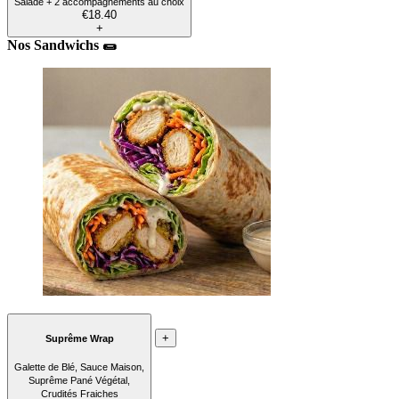
Salade + 2 accompagnements au choix
€18.40
+
Nos Sandwichs 🌯
+
Suprême Wrap
Galette de Blé, Sauce Maison,
Suprême Pané Végétal,
Crudités Fraiches