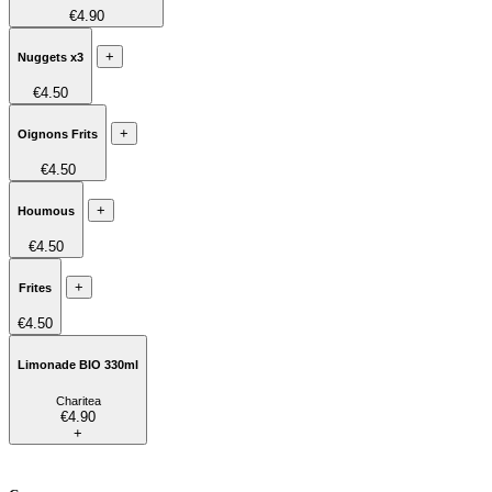
€4.90
+
Nuggets x3
€4.50
+
Oignons Frits
€4.50
+
Houmous
€4.50
+
Frites
€4.50
Limonade BIO 330ml
Charitea
€4.90
+