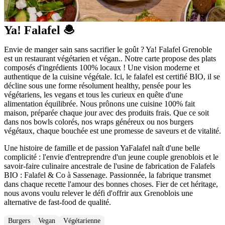
Ya! Falafel 🧆
Envie de manger sain sans sacrifier le goût ? Ya! Falafel Grenoble
est un restaurant végétarien et végan.. Notre carte propose des plats
composés d'ingrédients 100% locaux ! Une vision moderne et
authentique de la cuisine végétale. Ici, le falafel est certifié BIO, il se
décline sous une forme résolument healthy, pensée pour les
végétariens, les vegans et tous les curieux en quête d'une
alimentation équilibrée. Nous prônons une cuisine 100% fait
maison, préparée chaque jour avec des produits frais. Que ce soit
dans nos bowls colorés, nos wraps généreux ou nos burgers
végétaux, chaque bouchée est une promesse de saveurs et de vitalité.
Une histoire de famille et de passion YaFalafel naît d'une belle
complicité : l'envie d'entreprendre d'un jeune couple grenoblois et le
savoir-faire culinaire ancestrale de l'usine de fabrication de Falafels
BIO : Falafel & Co à Sassenage. Passionnée, la fabrique transmet
dans chaque recette l'amour des bonnes choses. Fier de cet héritage,
nous avons voulu relever le défi d'offrir aux Grenoblois une
alternative de fast-food de qualité.
Burgers
Vegan
Végétarienne