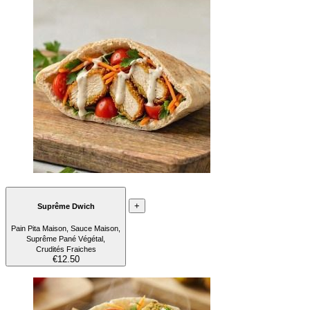
+
Suprême Dwich
Pain Pita Maison, Sauce Maison,
Suprême Pané Végétal,
Crudités Fraiches
€12.50