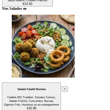
Sauce Maison, Crudités Fraiches
€14.50
Nos Salades 🥗
+
Salade Falafel Burrata
Falafels BIO Tradition, Tomates Cerises,
Salade Fraîche, Concombre, Burrata,
Oignons Frits, Houmous en accompagnement
€16.90