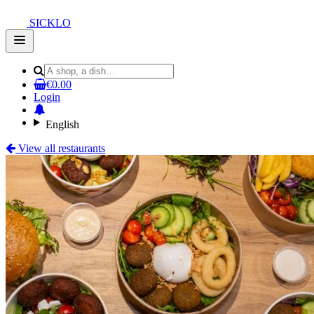
SICKLO
Open
main
menu
€0.00
Login
English
View all restaurants