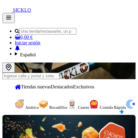
SICKLO
Open
main
menu
0,00 €
Iniciar sesión
Español
Tiendas nuevas
Destacados
Exclusivos
Asiática
Bocadillos
Casero
Comida Rápida