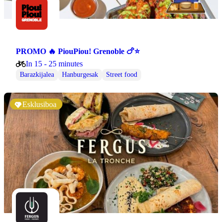
PROMO 🔥 PiouPiou! Grenoble 🍗⭐
In 15 - 25 minutes
Barazkijalea
Hanburgesak
Street food
Esklusiboa