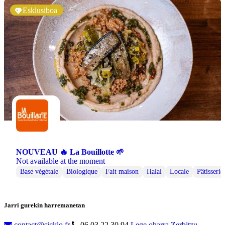
Esklusiboa
NOUVEAU 🔥 La Bouillotte 🌱
Not available at the moment
Base végétale
Biologique
Fait maison
Halal
Locale
Pâtisserie
Jarri gurekin harremanetan
contact@sicklo.fr
06 03 22 30 94
Lege oharra
Zerbitzu-