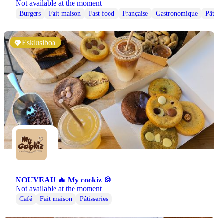
Not available at the moment
Burgers
Fait maison
Fast food
Française
Gastronomique
Pâti
Esklusiboa
NOUVEAU 🔥 My cookiz 🍪
Not available at the moment
Café
Fait maison
Pâtisseries