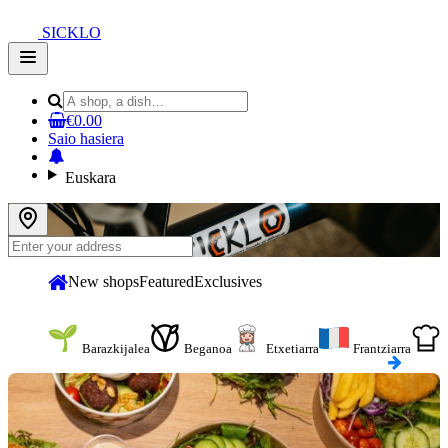
SICKLO
Open
main
menu
€0.00
Saio hasiera
Euskara
New shops
Featured
Exclusives
Barazkijalea
Beganoa
Etxetiarra
Frantziarra