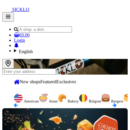
SICKLO
Open
main
menu
€0.00
Login
English
New shops
Featured
Exclusives
American
Asian
Bakery
Belgian
Burgers