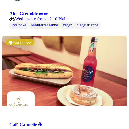
Abri Grenoble 🌯🥗
Wednesday from 12:10 PM
Bol poke
Méditerranéenne
Vegan
Végétarienne
Exclusive
Café Cannelle ☕